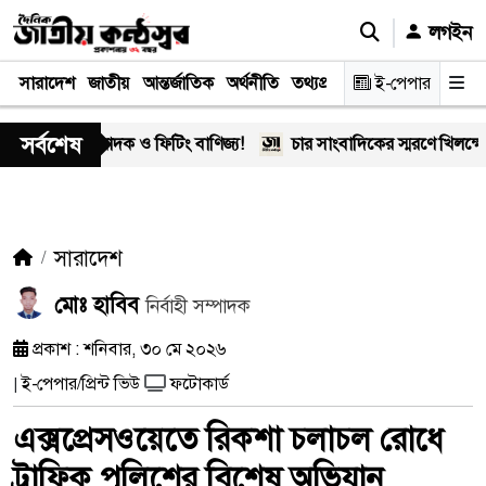
লগইন
সারাদেশ
জাতীয়
আন্তর্জাতিক
অর্থনীতি
তথ্যপ্রযুক্তি
স্বাস্থ্য
ই-পেপার
আইন-বিচা
সর্বশেষ
’-এর মাদক ও ফিটিং বাণিজ্য!
চার সাংবাদিকের স্মরণে খিলক্ষেত প্রে
সারাদেশ
মোঃ হাবিব
নির্বাহী সম্পাদক
প্রকাশ : শনিবার, ৩০ মে ২০২৬
ই-পেপার/প্রিন্ট ভিউ
ফটোকার্ড
|
এক্সপ্রেসওয়েতে রিকশা চলাচল রোধে
ট্রাফিক পুলিশের বিশেষ অভিযান