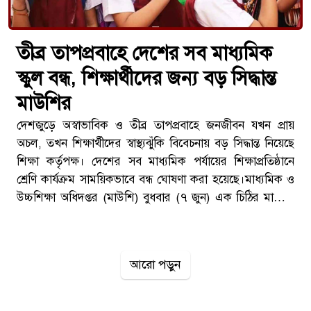
তীব্র তাপপ্রবাহে দেশের সব মাধ্যমিক
স্কুল বন্ধ, শিক্ষার্থীদের জন্য বড় সিদ্ধান্ত
মাউশির
দেশজুড়ে অস্বাভাবিক ও তীব্র তাপপ্রবাহে জনজীবন যখন প্রায়
অচল, তখন শিক্ষার্থীদের স্বাস্থ্যঝুঁকি বিবেচনায় বড় সিদ্ধান্ত নিয়েছে
শিক্ষা কর্তৃপক্ষ। দেশের সব মাধ্যমিক পর্যায়ের শিক্ষাপ্রতিষ্ঠানে
শ্রেণি কার্যক্রম সাময়িকভাবে বন্ধ ঘোষণা করা হয়েছে।মাধ্যমিক ও
উচ্চশিক্ষা অধিদপ্তর (মাউশি) বুধবার (৭ জুন) এক চিঠির মাধ্যমে
এ নির্দেশনা জারি করে জানায়, আগামী ৮ জুন পর্যন্ত এই সিদ্ধান্ত
কার্যকর থাকবে।প্রখর রোদে বিপর্যস্ত জনজীবনগত কয়েকদিন ধরে
দেশের বিভিন্ন অঞ্চলে মৃদু থেকে তীব্র তাপপ্রবাহ বয়ে যাচ্ছে।
আরো পড়ুন
সকাল থেকেই সূর্যের তাপমাত্রা এতটাই তীব্র যে বাইরে বের হওয়া
কষ্টসাধ্য হয়ে পড়েছে।আবহাওয়া অধিদপ্তরের পূর্বাভাস অনুযায়ী,
আগামী কয়েকদিন এই তাপপ্রবাহ অব্যাহত থাকতে পারে। কোথাও