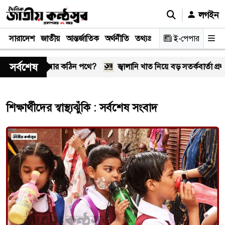
লগইন
সারাদেশ
জাতীয়
আন্তর্জাতিক
অর্থনীতি
তথ্যপ্রযুক্তি
স্বাস্থ্য
ই-পেপার
আইন-বিচা
সর্বশেষ
েন, সম্পর্ক কি আবার কঠিন পথে?
জ্বালানি খাত নিয়ে বড় সতর্কবার্তা প্রধানমন্
শিক্ষার্থীদের স্বাস্থ্যঝুঁকি : সর্বশেষ সংবাদ