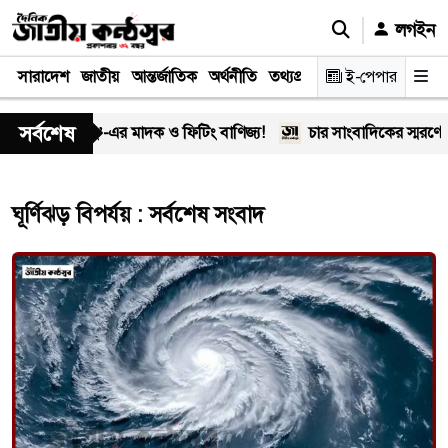
লগইন
সারাদেশ
জাতীয়
আন্তর্জাতিক
অর্থনীতি
তথ্যপ্রযুক্তি
স্বাস্থ্য
ই-পেপার
আইন-বিচা
সর্বশেষ
লে ‘অসীম-গং’-এর মাদক ও ফিটিং বাণিজ্য!
চার সাংবাদিকের স্মরণে খ
ঘূর্ণিঝড় বিপর্যয় : সর্বশেষ সংবাদ