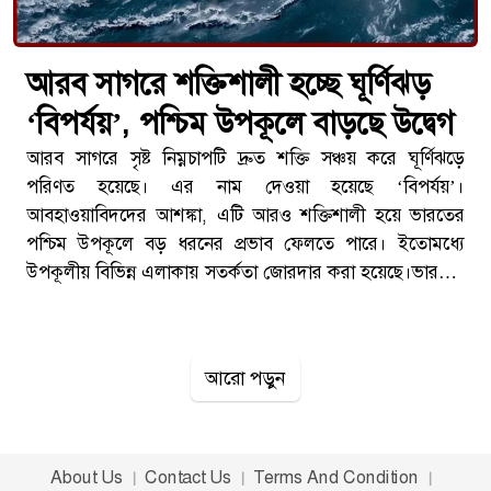
আরব সাগরে শক্তিশালী হচ্ছে ঘূর্ণিঝড়
‘বিপর্যয়’, পশ্চিম উপকূলে বাড়ছে উদ্বেগ
আরব সাগরে সৃষ্ট নিম্নচাপটি দ্রুত শক্তি সঞ্চয় করে ঘূর্ণিঝড়ে
পরিণত হয়েছে। এর নাম দেওয়া হয়েছে ‘বিপর্যয়’।
আবহাওয়াবিদদের আশঙ্কা, এটি আরও শক্তিশালী হয়ে ভারতের
পশ্চিম উপকূলে বড় ধরনের প্রভাব ফেলতে পারে। ইতোমধ্যে
উপকূলীয় বিভিন্ন এলাকায় সতর্কতা জোরদার করা হয়েছে।ভারতীয়
সংবাদমাধ্যমের তথ্য অনুযায়ী, আগামী কয়েক দিনের মধ্যে
ঘূর্ণিঝড়টি আরও শক্তি অর্জন করতে পারে। এর প্রভাবে উপকূলীয়
অঞ্চলে ঝোড়ো হাওয়া, ভারী বৃষ্টিপাত এবং সমুদ্র উত্তাল হয়ে ওঠার
আরো পড়ুন
আশঙ্কা করা হচ্ছে।ঘণ্টায় ১৬০ কিলোমিটার বেগে আঘাতের
শঙ্কাআবহাওয়া বিভাগ জানিয়েছে, আগামী ১০ জুন পর্যন্ত
ঘূর্ণিঝড়টির প্রভাব ধীরে ধীরে বাড়তে পারে। এ সময় বাতাসের
সর্বোচ্চ গতি ঘণ্টায় প্রায় ১৬০ কিলোমিটার পর্যন্ত পৌঁছাতে পারে
About Us
Contact Us
Terms And Condition