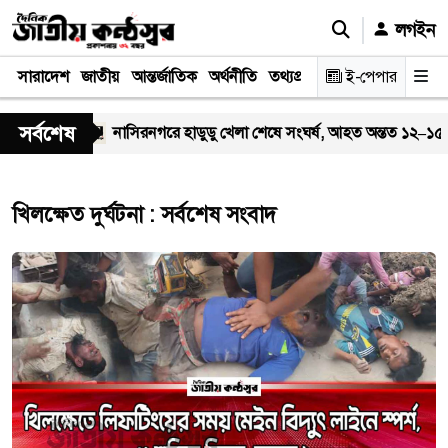
লগইন
সারাদেশ
জাতীয়
আন্তর্জাতিক
অর্থনীতি
তথ্যপ্রযুক্তি
স্বাস্থ্য
ই-পেপার
আইন-বিচা
সর্বশেষ
য়া মাহফিল
নাসিরনগরে হাডুডু খেলা শেষে সংঘর্ষ, আহত অন্তত ১২–১৫ জন; 
খিলক্ষেত দুর্ঘটনা : সর্বশেষ সংবাদ