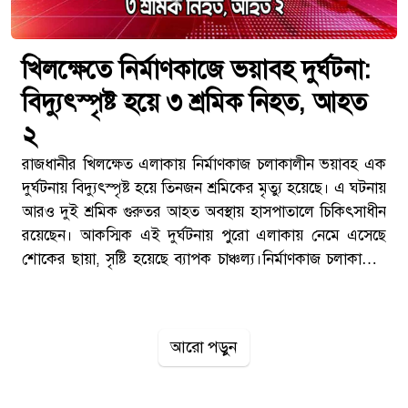
খিলক্ষেতে নির্মাণকাজে ভয়াবহ দুর্ঘটনা:
বিদ্যুৎস্পৃষ্ট হয়ে ৩ শ্রমিক নিহত, আহত
২
রাজধানীর খিলক্ষেত এলাকায় নির্মাণকাজ চলাকালীন ভয়াবহ এক
দুর্ঘটনায় বিদ্যুৎস্পৃষ্ট হয়ে তিনজন শ্রমিকের মৃত্যু হয়েছে। এ ঘটনায়
আরও দুই শ্রমিক গুরুতর আহত অবস্থায় হাসপাতালে চিকিৎসাধীন
রয়েছেন। আকস্মিক এই দুর্ঘটনায় পুরো এলাকায় নেমে এসেছে
শোকের ছায়া, সৃষ্টি হয়েছে ব্যাপক চাঞ্চল্য।নির্মাণকাজ চলাকালেই
ঘটে দুর্ঘটনারবিবার বিকেলে খিলক্ষেত সড়কের পাশে একটি
নির্মাণাধীন ভবনে এই দুর্ঘটনা ঘটে। স্থানীয় সূত্রে জানা যায়,
শ্রমিকরা ভবনের লিফটিং কাজের মাধ্যমে নির্মাণসামগ্রী উপরের
আরো পড়ুন
তলায় তুলছিলেন। এ সময় লোহার রড বা লিফটিংয়ের কোনো
অংশ অসাবধানতাবশত উপরের প্রধান বিদ্যুতের লাইনের সঙ্গে
স্পর্শ করে।মুহূর্তের মধ্যেই শক্তিশালী বিদ্যুৎ প্রবাহ ওই লোহার