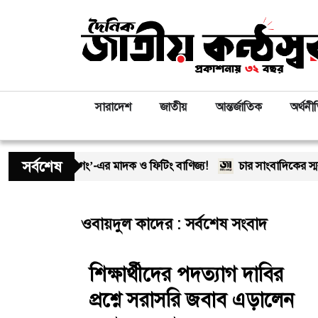
সারাদেশ
জাতীয়
আন্তর্জাতিক
অর্থনী
সর্বশেষ
আড়ালে ‘অসীম-গং’-এর মাদক ও ফিটিং বাণিজ্য!
চার সাংবাদিকের স্মরণ
ওবায়দুল কাদের : সর্বশেষ সংবাদ
শিক্ষার্থীদের পদত্যাগ দাবির
প্রশ্নে সরাসরি জবাব এড়ালেন