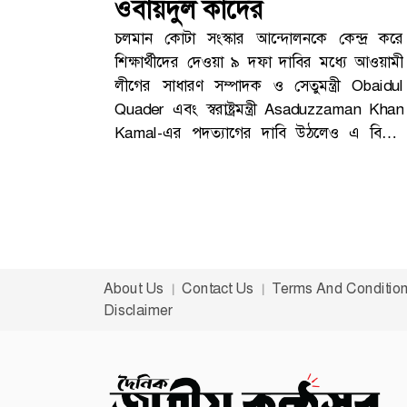
ওবায়দুল কাদের
চলমান কোটা সংস্কার আন্দোলনকে কেন্দ্র করে
শিক্ষার্থীদের দেওয়া ৯ দফা দাবির মধ্যে আওয়ামী
লীগের সাধারণ সম্পাদক ও সেতুমন্ত্রী Obaidul
Quader এবং স্বরাষ্ট্রমন্ত্রী Asaduzzaman Khan
Kamal-এর পদত্যাগের দাবি উঠলেও এ বিষয়ে
সরাসরি কোনো মন্তব্য করেননি ওবায়দুল কাদের।
শুক্রবার দুপুরে রাজধানীর ধানমন্ডিতে আওয়ামী লীগ
সভাপতির রাজনৈতিক কার্যালয়ে আয়োজিত এক
সংবাদ সম্মেলনে সাংবাদিকদের প্রশ্নের জবাবে তিনি
সরাসরি অবস্থান এড়িয়ে যান। বরং তিনি বারবার
তদন্ত কমিশনের বিষয়টি সামনে আনেন।৯ দফা
About Us
Contact Us
Terms And Conditio
দাবিতে নতুন রাজনৈতিক চাপকোটা সংস্কার
Disclaimer
আন্দোলন ঘিরে শিক্ষার্থীদের ঘোষিত ৯ দফা দাবির
অন্যতম আলোচিত বিষয় হলো সাম্প্রতিক সহিংসতায়
হতাহতের ঘটনায় দায় নিয়ে দুই মন্ত্রীর পদত্যাগ।এই
দাবি সামনে আসার পর রাজনৈতিক অঙ্গনে নতুন