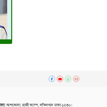
ানা:
আশকোনা, হাজী ক্যাম্প, দক্ষিনখান ঢাকা-১২৩০।