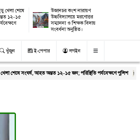
ুডু খেলা শেষে
উজানচর কংশ নারায়ণ
ন্তত ১২–১৫
উচ্চবিদ্যালয়ে মরণোত্তর
র্যবেক্ষণে
সম্মাননা ও শিক্ষক বিদায়
সংবর্ধনা অনুষ্ঠিত।
খুঁজুন
ই-পেপার
লগইন
া শেষে সংঘর্ষ, আহত অন্তত ১২–১৫ জন; পরিস্থিতি পর্যবেক্ষণে পুলিশ
নত