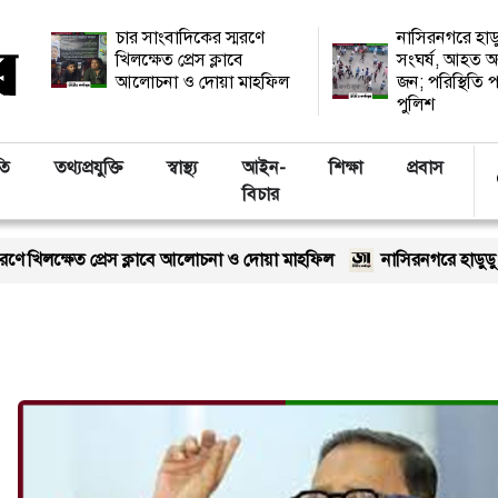
চার সাংবাদিকের স্মরণে
নাসিরনগরে হাড
খিলক্ষেত প্রেস ক্লাবে
সংঘর্ষ, আহত অ
আলোচনা ও দোয়া মাহফিল
জন; পরিস্থিতি প
পুলিশ
তি
তথ্যপ্রযুক্তি
স্বাস্থ্য
আইন-
শিক্ষা
প্রবাস
বিচার
ে খিলক্ষেত প্রেস ক্লাবে আলোচনা ও দোয়া মাহফিল
নাসিরনগরে হাডুডু খেল