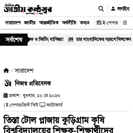
লগইন
সারাদেশ
জাতীয়
আন্তর্জাতিক
অর্থনীতি
তথ্যপ্রযুক্তি
স্বাস্থ্য
ই-পেপার
আইন-বিচা
সর্বশেষ
 মাদক ও ফিটিং বাণিজ্য!
চার সাংবাদিকের স্মরণে খিলক্ষেত প্রেস ক্
সারাদেশ
নিজস্ব প্রতিবেদক
প্রকাশ : বুধবার, ২০ মে ২০২৬
ই-পেপার/প্রিন্ট ভিউ
ফটোকার্ড
|
তিস্তা টোল প্লাজায় কুড়িগ্রাম কৃষি
বিশ্ববিদ্যালয়ের শিক্ষক-শিক্ষার্থীদের