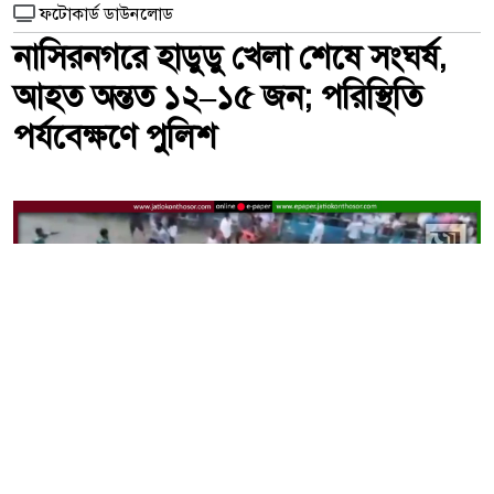
ফটোকার্ড ডাউনলোড
নাসিরনগরে হাডুডু খেলা শেষে সংঘর্ষ,
আহত অন্তত ১২–১৫ জন; পরিস্থিতি
পর্যবেক্ষণে পুলিশ
নাসিরনগরের সালাম বাজার মাঠে হাডুডু খেলা শেষে দুই পক্ষের সংঘর্ষের