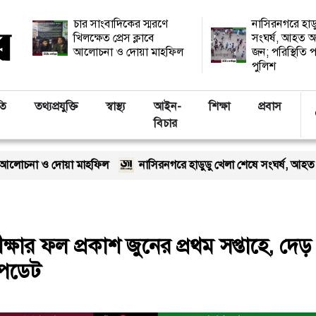
চার সাংবাদিকের স্মরণে
নাসিরনগরে হাড
খিলক্ষেত প্রেস ক্লাবে
সংঘর্ষ, আহত অ
আলোচনা ও দোয়া মাহফিল
জন; পরিস্থিতি প
পুলিশ
তি
তথ্যপ্রযুক্তি
স্বাস্থ্য
আইন-
শিক্ষা
প্রবাস
বিচার
 মাহফিল
নাসিরনগরে হাডুডু খেলা শেষে সংঘর্ষ, আহত অন্তত ১২–১৫ জন; পর
রীক্ষার ফল প্রকাশ জুনের প্রথম সপ্তাহে, দে
আপডেট