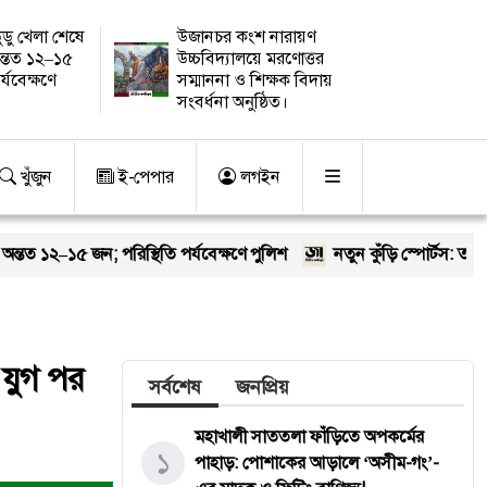
ুডু খেলা শেষে
উজানচর কংশ নারায়ণ
ন্তত ১২–১৫
উচ্চবিদ্যালয়ে মরণোত্তর
র্যবেক্ষণে
সম্মাননা ও শিক্ষক বিদায়
সংবর্ধনা অনুষ্ঠিত।
খুঁজুন
ই-পেপার
লগইন
িস্থিতি পর্যবেক্ষণে পুলিশ
নতুন কুঁড়ি স্পোর্টস: তরুণ প্রতিভাদের নিয়
ড় যুগ পর
সর্বশেষ
জনপ্রিয়
মহাখালী সাততলা ফাঁড়িতে অপকর্মের
১
পাহাড়: পোশাকের আড়ালে ‘অসীম-গং’-