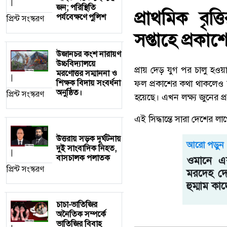
|
জন; পরিস্থিতি
প্রাথমিক বৃ
পর্যবেক্ষণে পুলিশ
প্রিন্ট সংস্করণ
সপ্তাহে প্রকাশ
উজানচর কংশ নারায়ণ
উচ্চবিদ্যালয়ে
প্রায় দেড় যুগ পর চালু হওয়
মরণোত্তর সম্মাননা ও
|
ফল প্রকাশের কথা থাকলেও তা
শিক্ষক বিদায় সংবর্ধনা
অনুষ্ঠিত।
প্রিন্ট সংস্করণ
হয়েছে। এখন লক্ষ্য জুনের প্
এই সিদ্ধান্তে সারা দেশের ল
উত্তরায় সড়ক দুর্ঘটনায়
আরো পড়ুন
দুই সাংবাদিক নিহত,
|
বাসচালক পলাতক
ওমানে এক
প্রিন্ট সংস্করণ
মরদেহ দে
হুম্মাম কা
চাচা-ভাতিজির
অনৈতিক সম্পর্কে
ভাতিজির বিবাহ