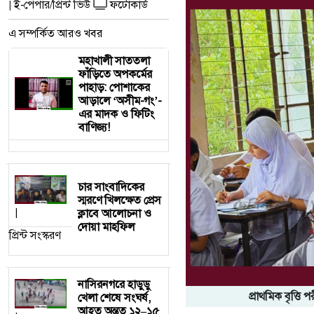
ই-পেপার/প্রিন্ট ভিউ
ফটোকার্ড
|
এ সম্পর্কিত আরও খবর
মহাখালী সাততলা
ফাঁড়িতে অপকর্মের
পাহাড়: পোশাকের
আড়ালে ‘অসীম-গং’-
এর মাদক ও ফিটিং
বাণিজ্য!
চার সাংবাদিকের
স্মরণে খিলক্ষেত প্রেস
ক্লাবে আলোচনা ও
|
দোয়া মাহফিল
প্রিন্ট সংস্করণ
নাসিরনগরে হাডুডু
প্রাথমিক বৃত্তি
খেলা শেষে সংঘর্ষ,
আহত অন্তত ১২–১৫