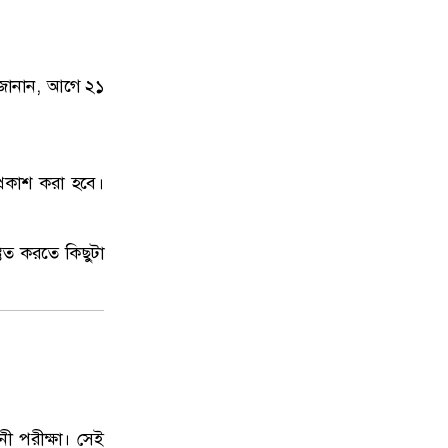
উত্তরায় সড়ক দুর্ঘটনায় দুই সাংবাদিক
৯
নিহত, বাসচালক পলাতক
া জানান, আগে ২১
দেশকে আরও সবুজ করে গড়ে তুলতে
১০
সবার প্রতি প্রধানমন্ত্রীর আহ্বান
্রকাশ করা হবে।
্তুত করতে কিছুটা
নী পরীক্ষা। সেই