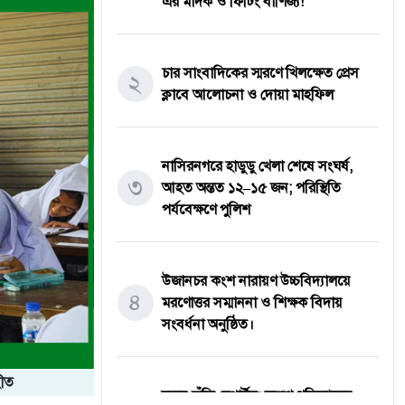
এর মাদক ও ফিটিং বাণিজ্য!
চার সাংবাদিকের স্মরণে খিলক্ষেত প্রেস
২
ক্লাবে আলোচনা ও দোয়া মাহফিল
নাসিরনগরে হাডুডু খেলা শেষে সংঘর্ষ,
৩
আহত অন্তত ১২–১৫ জন; পরিস্থিতি
পর্যবেক্ষণে পুলিশ
উজানচর কংশ নারায়ণ উচ্চবিদ্যালয়ে
৪
মরণোত্তর সম্মাননা ও শিক্ষক বিদায়
সংবর্ধনা অনুষ্ঠিত।
হীত
নতুন কুঁড়ি স্পোর্টস: তরুণ প্রতিভাদের