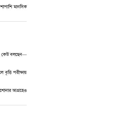
পাশাপাশি মানসিক
েউ কেউ বলছেন—
বৃত্তি পরীক্ষায়
ড়াশোনার আগ্রহেও