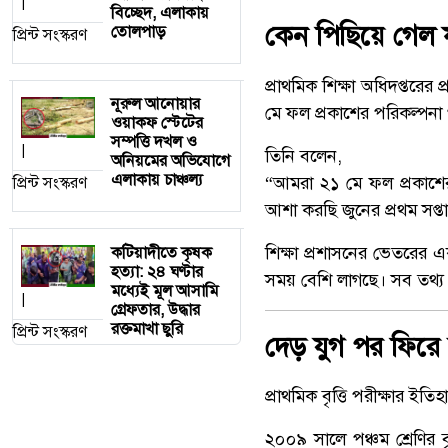
|
বিচ্ছেদ, এলাকায়
কেন পিছিয়ে গেল 
তোলপাড়
প্রিন্ট সংস্করণ
প্রাথমিক শিক্ষা অধিদপ্তরে
নূরুল আনোয়ার
মে ফল প্রকাশের পরিকল্পনা 
ওয়াকফ স্টেটের
সম্পত্তি দখল ও
|
তিনি বলেন,
অনিয়মের অভিযোগে
এলাকায় চাঞ্চল্য
“আমরা ২১ মে ফল প্রকাশের
প্রিন্ট সংস্করণ
আশা করছি জুনের প্রথম সপ্
শিক্ষা প্রশাসনের ভেতরের এক
কটিয়াদীতে কৃষক
হত্যা: ২৪ ঘণ্টার
সময় বেশি লাগছে। সব তথ্য এ
মধ্যেই মূল আসামি
|
গ্রেফতার, উদ্ধার
রক্তমাখা ছুরি
প্রিন্ট সংস্করণ
দেড় যুগ পর ফিরে আ
প্রাথমিক বৃত্তি পরীক্ষার ইত
২০০৯ সালে পঞ্চম শ্রেণির ব