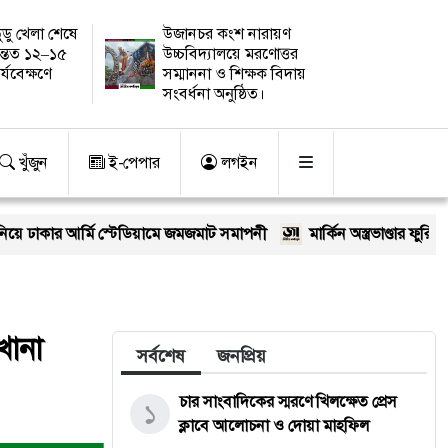
ুডু খেলা শেষে
উজানচর কংশ নারায়ণ
ন্তত ১২–১৫
উচ্চবিদ্যালয়ে মরণোত্তর
র্যবেক্ষণে
সম্মাননা ও শিক্ষক বিদায়
সংবর্ধনা অনুষ্ঠিত।
খুঁজুন
ই-পেপার
লগইন
ি স্টেডিয়ামে জমজমাট সমাপনী
মার্কিন অস্ত্রভাণ্ডার ফুরিয়ে আসছে? ট্রাম্পে
খানা
সর্বশেষ
জনপ্রিয়
চার সাংবাদিকের স্মরণে খিলক্ষেত প্রেস
১
ক্লাবে আলোচনা ও দোয়া মাহফিল