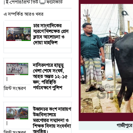
ই-পেপার/প্রিন্ট ভিউ
ফটোকার্ড
|
এ সম্পর্কিত আরও খবর
চার সাংবাদিকের
স্মরণে খিলক্ষেত প্রেস
ক্লাবে আলোচনা ও
দোয়া মাহফিল
নাসিরনগরে হাডুডু
খেলা শেষে সংঘর্ষ,
আহত অন্তত ১২–১৫
|
জন; পরিস্থিতি
পর্যবেক্ষণে পুলিশ
প্রিন্ট সংস্করণ
উজানচর কংশ নারায়ণ
উচ্চবিদ্যালয়ে
মরণোত্তর সম্মাননা ও
|
গাজীপুরে
শিক্ষক বিদায় সংবর্ধনা
অনুষ্ঠিত।
প্রিন্ট সংস্করণ