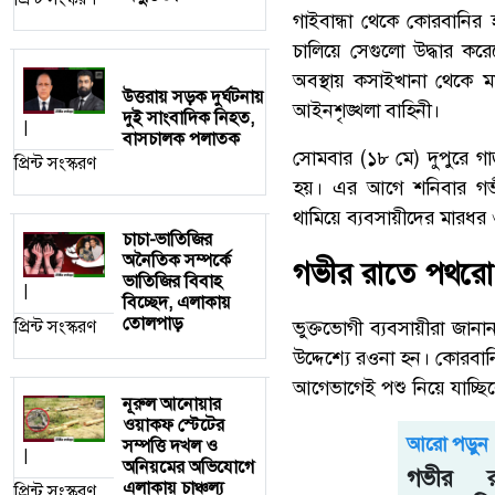
গাইবান্ধা থেকে কোরবানির
চালিয়ে সেগুলো উদ্ধার কর
অবস্থায় কসাইখানা থেকে
উত্তরায় সড়ক দুর্ঘটনায়
আইনশৃঙ্খলা বাহিনী।
দুই সাংবাদিক নিহত,
|
বাসচালক পলাতক
সোমবার (১৮ মে) দুপুরে গ
প্রিন্ট সংস্করণ
হয়। এর আগে শনিবার গভ
থামিয়ে ব্যবসায়ীদের মারধর 
চাচা-ভাতিজির
অনৈতিক সম্পর্কে
গভীর রাতে পথরো
ভাতিজির বিবাহ
|
বিচ্ছেদ, এলাকায়
তোলপাড়
ভুক্তভোগী ব্যবসায়ীরা জানা
প্রিন্ট সংস্করণ
উদ্দেশ্যে রওনা হন। কোরবা
আগেভাগেই পশু নিয়ে যাচ্ছি
নূরুল আনোয়ার
ওয়াকফ স্টেটের
আরো পড়ুন
সম্পত্তি দখল ও
|
অনিয়মের অভিযোগে
গভীর র
এলাকায় চাঞ্চল্য
প্রিন্ট সংস্করণ