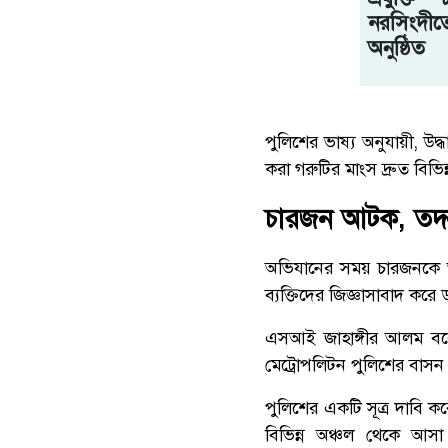
নরসিংদী
অনুষ্ঠিত
পুলিশের ভাষ্য অনুযায়ী, উদ্
করা গরুটির মাংস দ্রুত বিভি
চারজন আটক, তদন
অভিযানের সময় চারজনকে আ
ব্যক্তিদের জিজ্ঞাসাবাদ করে
এসআই জাহাঙ্গীর আলম বলেন
মেট্রোপলিটন পুলিশের বাসন থ
পুলিশের একটি সূত্র দাবি 
বিভিন্ন অঞ্চল থেকে আস