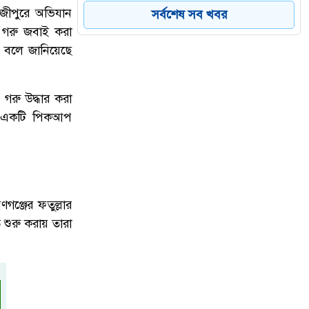
৫
কড়া জবাবে চাঞ্চল্য
াজীপুরে অভিযান
সর্বশেষ সব খবর
ি গরু জবাই করা
 বলে জানিয়েছে
শারীরিক অসুস্থতায় রাষ্ট্রপতি মো.
৬
সাহাবুদ্দিনের পদত্যাগ, ভারপ্রাপ্ত দায়িত্বে
স্পিকার হাফিজ উদ্দিন আহমদ
গরু উদ্ধার করা
ই একটি পিকআপ
ডেঙ্গু প্রতিরোধে প্রশাসকদের উদ্যোগে
৭
নতুন গতি, সবাইকে সম্পৃক্ত হওয়ার আহ্বান
প্রতিমন্ত্রী মীর শাহে আলমের
গঞ্জের ফতুল্লার
শুরু করায় তারা
উত্তরায় সড়ক দুর্ঘটনায় দুই সাংবাদিক
৮
নিহত, বাসচালক পলাতক