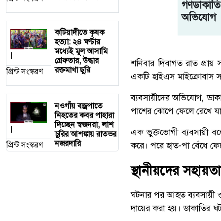
গণডাকাতি,
অভিযোগ
কটিয়াদীতে কৃষক
হত্যা: ২৪ ঘণ্টার
মধ্যেই মূল আসামি
|
গ্রেফতার, উদ্ধার
শনিবার দিবাগত রাত প্রা
রক্তমাখা ছুরি
প্রিন্ট সংস্করণ
একটি হাইএস মাইক্রোবাস সা
ব্যবসায়ীদের অভিযোগ, ডাকা
নওগাঁয় বজ্রপাতে
পাশের ঝোপে ফেলে রেখে যা
নিহতের কবর পাহারা
দিচ্ছেন স্বজনরা, লাশ
|
এক ভুক্তভোগী ব্যবসায়ী 
চুরির আশঙ্কায় রাতভর
নজরদারি
প্রিন্ট সংস্করণ
করে। পরে হাত-পা বেঁধে ফেল
স্থানীয়দের সহায়
ঘটনার পর আহত ব্যবসায়ী ও
দায়ের করা হয়। ডাকাতির ঘ