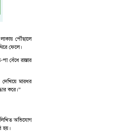
দেশকে আরও সবুজ করে গড়ে তুলতে
৯
সবার প্রতি প্রধানমন্ত্রীর আহ্বান
টানা বৃষ্টিতে ফের ডুবছে চট্টগ্রাম: দুর্ভোগে
১০
এলাকায় পৌঁছালে
কর্মজীবী মানুষ, বাড়ল রিকশা ভাড়া
ঘিরে ফেলে।
া বেঁধে রাস্তার
।
 দেখিয়ে মারধর
্ধার করে।”
ে লিখিত অভিযোগ
ি হয়।