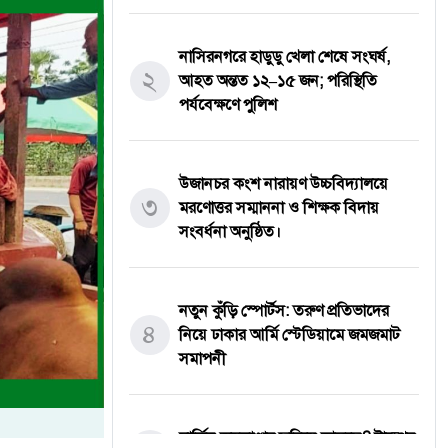
নাসিরনগরে হাডুডু খেলা শেষে সংঘর্ষ,
২
আহত অন্তত ১২–১৫ জন; পরিস্থিতি
পর্যবেক্ষণে পুলিশ
উজানচর কংশ নারায়ণ উচ্চবিদ্যালয়ে
৩
মরণোত্তর সম্মাননা ও শিক্ষক বিদায়
সংবর্ধনা অনুষ্ঠিত।
নতুন কুঁড়ি স্পোর্টস: তরুণ প্রতিভাদের
৪
নিয়ে ঢাকার আর্মি স্টেডিয়ামে জমজমাট
সমাপনী
মার্কিন অস্ত্রভাণ্ডার ফুরিয়ে আসছে? ট্রাম্পের