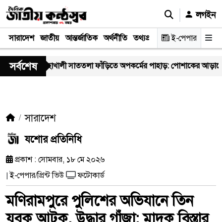
লগইন
সারাদেশ
জাতীয়
আন্তর্জাতিক
অর্থনীতি
তথ্যপ্রযুক্তি
স্বাস্থ্য
ই-পেপার
আইন-বিচা
সর্বশেষ
মহাখালী সাততলা ফাঁড়িতে অপকর্মের পাহাড়: পোশাকের আড়ালে ‘অসীম-
সারাদেশ
যশোর প্রতিনিধি
প্রকাশ : সোমবার, ১৮ মে ২০২৬
ই-পেপার/প্রিন্ট ভিউ
ফটোকার্ড
|
মণিরামপুরে পুলিশের অভিযানে তিন
যুবক আটক, উদ্ধার গাঁজা; মাদক বিস্তার