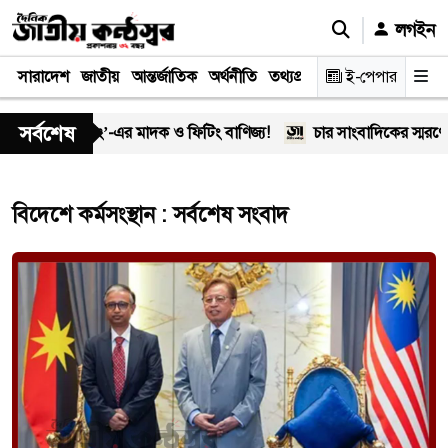
লগইন
সারাদেশ
জাতীয়
আন্তর্জাতিক
অর্থনীতি
তথ্যপ্রযুক্তি
স্বাস্থ্য
ই-পেপার
আইন-বিচা
সর্বশেষ
ালে ‘অসীম-গং’-এর মাদক ও ফিটিং বাণিজ্য!
চার সাংবাদিকের স্মরণে খ
বিদেশে কর্মসংস্থান : সর্বশেষ সংবাদ