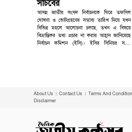
সচিবের
আসন্ন জাতীয় সংসদ নির্বাচনকে ঘিরে তফসিল
ঘোষণা ও ভোটগ্রহণের সম্ভাব্য তারিখ নিয়ে যখন
বিভিন্ন মহলে আলোচনা চলছে, তখন এ বিষয়ে
বিভ্রান্তিকর তথ্য প্রচার না করার আহ্বান জানিয়েছে
নির্বাচন কমিশন (ইসি)। ইসির সিনিয়র সচিব
আখতার আহমেদ স্পষ্টভাবে বলেছেন, নির্বাচনের
তফসিল নিয়ে এখন পর্যন্ত কোনো চূড়ান্ত সিদ্ধান্ত
হয়নি। ফলে বিভিন্ন মাধ্যমে যে তারিখগুলো প্রচার
হচ্ছে, সেগুলো নির্বাচন কমিশনের আনুষ্ঠানিক সিদ্ধান্ত
নয়।শুক্রবার (৫ ডিসেম্বর) সন্ধ্যায় গণমাধ্যমের সঙ্গে
আলাপকালে তিনি এ কথা বলেন। তার বক্তব্যের পর
About Us
Contact Us
Terms And Conditio
নির্বাচনকে ঘিরে চলমান জল্পনা-কল্পনার মধ্যে নতুন
Disclaimer
করে আলোচনা শুরু হয়েছে।‘নিজ দায়িত্বে তারিখ
বলছেন অনেকে’ইসি সচিব আখতার আহমেদ বলেন,
তফসিল ঘোষণার বিষয়ে কমিশন এখনও কোনো
সিদ্ধান্ত নেয়নি। কেউ যদি নির্দিষ্ট কোনো তারিখ