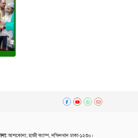
ানা:
আশকোনা, হাজী ক্যাম্প, দক্ষিনখান ঢাকা-১২৩০।