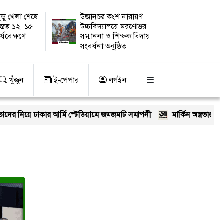
ুডু খেলা শেষে
উজানচর কংশ নারায়ণ
ন্তত ১২–১৫
উচ্চবিদ্যালয়ে মরণোত্তর
র্যবেক্ষণে
সম্মাননা ও শিক্ষক বিদায়
সংবর্ধনা অনুষ্ঠিত।
খুঁজুন
ই-পেপার
লগইন
াদের নিয়ে ঢাকার আর্মি স্টেডিয়ামে জমজমাট সমাপনী
মার্কিন অস্ত্রভাণ্ডার 