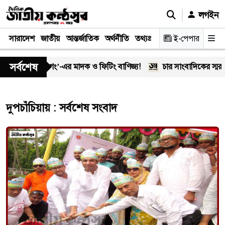
লগইন
সারাদেশ
জাতীয়
আন্তর্জাতিক
অর্থনীতি
তথ্যপ্রযুক্তি
স্বাস্থ্য
ই-পেপার
আইন-বিচা
সর্বশেষ
ড়ালে ‘অসীম-গং’-এর মাদক ও ফিটিং বাণিজ্য!
চার সাংবাদিকের স্মরণে
দুপচাঁচিয়ায় : সর্বশেষ সংবাদ