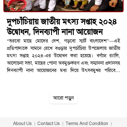
দুপচাঁচিয়ায় জাতীয় মৎস্য সপ্তাহ ২০২৪
উদ্বোধন, দিনব্যাপী নানা আয়োজন
“ভরবো মাছে মোদের দেশ, গড়বো স্মার্ট বাংলাদেশ”—এই
প্রতিপাদ্যকে সামনে রেখে বগুড়ার দুপচাঁচিয়া উপজেলায় জাতীয়
মৎস্য সপ্তাহ ২০২৪-এর উদ্বোধন করা হয়েছে। বর্ণাঢ্য র‍্যালি,
আলোচনা সভা, মাছের পোনা অবমুক্তকরণ এবং সম্মাননা প্রদানসহ
দিনব্যাপী নানা আয়োজনের মধ্য দিয়ে উৎসবমুখর পরিবেশে
কর্মসূচি পালন করা হয়।বুধবার (৩১ জুলাই) দুপুরে উপজেলা
পরিষদ অডিটোরিয়ামে আনুষ্ঠানিকভাবে এই কর্মসূচির উদ্বোধন
করা হয়। অনুষ্ঠানে প্রধান অতিথি হিসেবে উপস্থিত ছিলেন বগুড়া-৩
আরো পড়ুন
(আদমদীঘি-দুপচাঁচিয়া) আসনের সংসদ সদস্য খাঁন মুহাম্মদ
সাইফুল্লাহ আল মেহেদী বাঁধন।তিনি বলেন, দেশের মৎস্য খাত
এখন আগের চেয়ে অনেক বেশি সমৃদ্ধ। সরকারের লক্ষ্য মাছের
উৎপাদন আরও বৃদ্ধি করা এবং এই খাতকে টেকসই উন্নয়নের
About Us
Contact Us
Terms And Condition