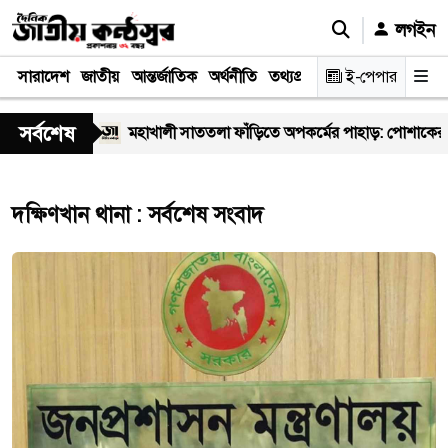
লগইন
সারাদেশ
জাতীয়
আন্তর্জাতিক
অর্থনীতি
তথ্যপ্রযুক্তি
স্বাস্থ্য
ই-পেপার
আইন-বিচা
সর্বশেষ
স্বাস্থ্যকর্মী
মহাখালী সাততলা ফাঁড়িতে অপকর্মের পাহাড়: পোশাকের আ
দক্ষিণখান থানা : সর্বশেষ সংবাদ