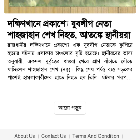
দক্ষিণখানে প্রকাশ্যে যুবলীগ নেতা
শাহজাহান শেখ নিহত, আতঙ্কে স্থানীয়রা
রাজধানীর দক্ষিণখানে প্রকাশ্যে এক যুবলীগ নেতাকে কুপিয়ে
হত্যার ঘটনায় এলাকায় চাঞ্চল্যের সৃষ্টি হয়েছে। স্থানীয়দের ভাষ্য
অনুযায়ী, একদল দুর্বৃত্তের ধাওয়া খেয়ে প্রাণ বাঁচাতে দৌড়ে
যাচ্ছিলেন শাহজাহান শেখ (৪৫)। কিন্তু শেষ পর্যন্ত ব্যস্ত সড়কের
পাশেই হামলাকারীদের হাতে নিহত হন তিনি। ঘটনার পরপরই
এলাকায় আতঙ্ক ছড়িয়ে পড়ে এবং আইনশৃঙ্খলা বাহিনীর একাধিক
ইউনিট ঘটনাস্থলে পৌঁছে তদন্ত শুরু করে।সোমবার (১৫ ডিসেম্বর)
রাত সাড়ে ৮টার দিকে দক্ষিণখান থানার নদ্দাপাড়ার তালতলা মোড়
আরো পড়ুন
এলাকায় এ ঘটনা ঘটে। নিহত শাহজাহান শেখ দক্ষিণখানের
আশকোনা এলাকার বাসিন্দা। তিনি স্থানীয়ভাবে পরিচিত একজন
ব্যবসায়ী ছিলেন এবং বিমানবন্দর থানা যুবলীগের সভাপতি প্রার্থী
হিসেবে পরিচিত ছিলেন। এছাড়া তিনি আশকোনা কমিউনিটি
About Us
Contact Us
Terms And Condition