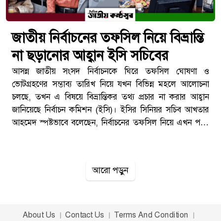
জাতীয় নির্বাচনের তফসিল নিয়ে বিভ্রান্তি
না ছড়ানোর আহ্বান ইসি সচিবের
আসন্ন জাতীয় সংসদ নির্বাচনকে ঘিরে তফসিল ঘোষণা ও
ভোটগ্রহণের সম্ভাব্য তারিখ নিয়ে যখন বিভিন্ন মহলে আলোচনা
চলছে, তখন এ বিষয়ে বিভ্রান্তিকর তথ্য প্রচার না করার আহ্বান
জানিয়েছে নির্বাচন কমিশন (ইসি)। ইসির সিনিয়র সচিব আখতার
আহমেদ স্পষ্টভাবে বলেছেন, নির্বাচনের তফসিল নিয়ে এখন পর্যন্ত
কোনো চূড়ান্ত সিদ্ধান্ত হয়নি। ফলে বিভিন্ন মাধ্যমে যে তারিখগুলো
প্রচার হচ্ছে, সেগুলো নির্বাচন কমিশনের আনুষ্ঠানিক সিদ্ধান্ত নয়।
শুক্রবার (৫ ডিসেম্বর) সন্ধ্যায় গণমাধ্যমের সঙ্গে আলাপকালে তিনি
আরো পড়ুন
এ কথা বলেন। তার বক্তব্যের পর নির্বাচনকে ঘিরে চলমান
জল্পনা-কল্পনার মধ্যে নতুন করে আলোচনা শুরু হয়েছে।‘নিজ
দায়িত্বে তারিখ বলছেন অনেকে’ইসি সচিব আখতার আহমেদ
বলেন, তফসিল ঘোষণার বিষয়ে কমিশন এখনও কোনো সিদ্ধান্ত
About Us
Contact Us
Terms And Condition