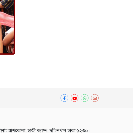
ানা:
আশকোনা, হাজী ক্যাম্প, দক্ষিনখান ঢাকা-১২৩০।