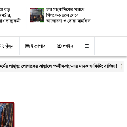
িয়ে বড়
চার সাংবাদিকের স্মরণে
মন্ত্রীর,
খিলক্ষেত প্রেস ক্লাবে
স্বাস্থ্যকর্মী
আলোচনা ও দোয়া মাহফিল
খুঁজুন
ই-পেপার
লগইন
র পাহাড়: পোশাকের আড়ালে ‘অসীম-গং’-এর মাদক ও ফিটিং বাণিজ্য!
চা