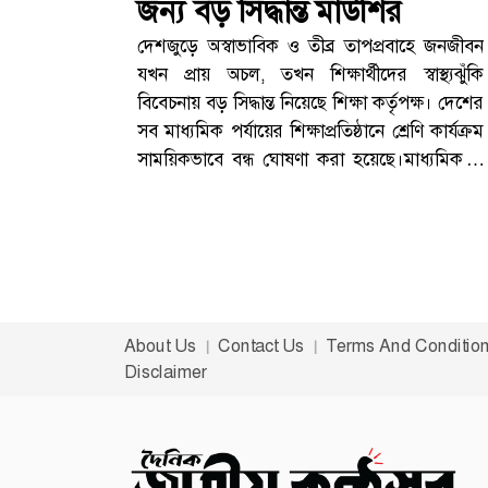
জন্য বড় সিদ্ধান্ত মাউশির
দেশজুড়ে অস্বাভাবিক ও তীব্র তাপপ্রবাহে জনজীবন
যখন প্রায় অচল, তখন শিক্ষার্থীদের স্বাস্থ্যঝুঁকি
বিবেচনায় বড় সিদ্ধান্ত নিয়েছে শিক্ষা কর্তৃপক্ষ। দেশের
সব মাধ্যমিক পর্যায়ের শিক্ষাপ্রতিষ্ঠানে শ্রেণি কার্যক্রম
সাময়িকভাবে বন্ধ ঘোষণা করা হয়েছে।মাধ্যমিক ও
উচ্চশিক্ষা অধিদপ্তর (মাউশি) বুধবার (৭ জুন) এক
চিঠির মাধ্যমে এ নির্দেশনা জারি করে জানায়,
আগামী ৮ জুন পর্যন্ত এই সিদ্ধান্ত কার্যকর থাকবে।
প্রখর রোদে বিপর্যস্ত জনজীবনগত কয়েকদিন ধরে
দেশের বিভিন্ন অঞ্চলে মৃদু থেকে তীব্র তাপপ্রবাহ বয়ে
যাচ্ছে। সকাল থেকেই সূর্যের তাপমাত্রা এতটাই তীব্র
About Us
Contact Us
Terms And Conditio
যে বাইরে বের হওয়া কষ্টসাধ্য হয়ে পড়েছে।
Disclaimer
আবহাওয়া অধিদপ্তরের পূর্বাভাস অনুযায়ী, আগামী
কয়েকদিন এই তাপপ্রবাহ অব্যাহত থাকতে পারে।
কোথাও কোথাও তাপমাত্রা স্বাভাবিকের চেয়ে অনেক
বেশি রেকর্ড করা হচ্ছে।বিশেষজ্ঞরা বলছেন, বাতাসে