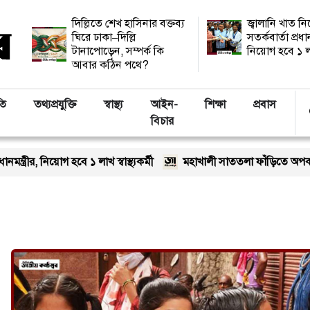
দিল্লিতে শেখ হাসিনার বক্তব্য
জ্বালানি খাত ন
ঘিরে ঢাকা–দিল্লি
সতর্কবার্তা প্রধান
টানাপোড়েন, সম্পর্ক কি
নিয়োগ হবে ১ লাখ 
আবার কঠিন পথে?
তি
তথ্যপ্রযুক্তি
স্বাস্থ্য
আইন-
শিক্ষা
প্রবাস
বিচার
ত্রীর, নিয়োগ হবে ১ লাখ স্বাস্থ্যকর্মী
মহাখালী সাততলা ফাঁড়িতে অপকর্মে