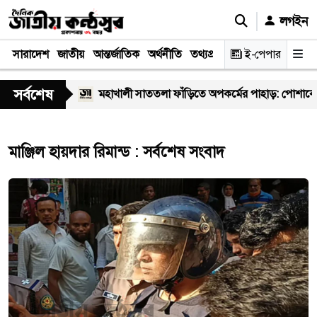
লগইন
সারাদেশ
জাতীয়
আন্তর্জাতিক
অর্থনীতি
তথ্যপ্রযুক্তি
স্বাস্থ্য
ই-পেপার
আইন-বিচা
সর্বশেষ
 স্বাস্থ্যকর্মী
মহাখালী সাততলা ফাঁড়িতে অপকর্মের পাহাড়: পোশাকের 
মাঞ্জিল হায়দার রিমান্ড : সর্বশেষ সংবাদ