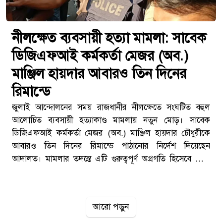
নীলক্ষেত ব্যবসায়ী হত্যা মামলা: সাবেক
ডিজিএফআই কর্মকর্তা মেজর (অব.)
মাঞ্জিল হায়দার আবারও তিন দিনের
রিমান্ডে
জুলাই আন্দোলনের সময় রাজধানীর নীলক্ষেতে সংঘটিত বহুল
আলোচিত ব্যবসায়ী হত্যাকাণ্ড মামলায় নতুন মোড়। সাবেক
ডিজিএফআই কর্মকর্তা মেজর (অব.) মাঞ্জিল হায়দার চৌধুরীকে
আবারও তিন দিনের রিমান্ডে পাঠানোর নির্দেশ দিয়েছেন
আদালত। মামলার তদন্তে এটি গুরুত্বপূর্ণ অগ্রগতি হিসেবে দেখা
হচ্ছে।আদালতের নতুন আদেশসোমবার ঢাকার মেট্রোপলিটন
ম্যাজিস্ট্রেট মাহবুব আলম এই রিমান্ডের আদেশ দেন।এর আগে
তদন্তের ধারাবাহিকতায় তাকে ফের আদালতে হাজির করা হলে
আরো পড়ুন
নতুন করে সাত দিনের রিমান্ড আবেদন করে পুলিশ। শুনানি শেষে