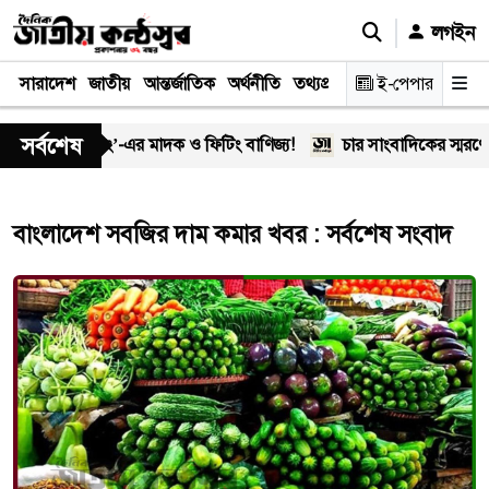
লগইন
সারাদেশ
জাতীয়
আন্তর্জাতিক
অর্থনীতি
তথ্যপ্রযুক্তি
স্বাস্থ্য
ই-পেপার
আইন-বিচা
সর্বশেষ
ালে ‘অসীম-গং’-এর মাদক ও ফিটিং বাণিজ্য!
চার সাংবাদিকের স্মরণে 
বাংলাদেশ সবজির দাম কমার খবর : সর্বশেষ সংবাদ