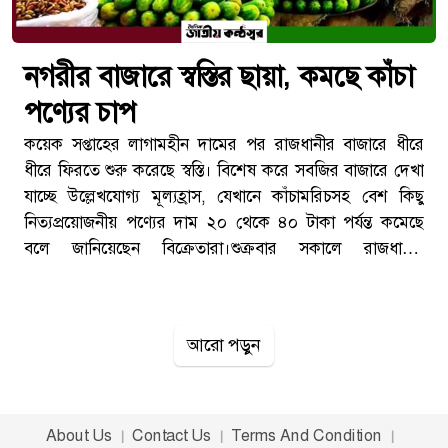
নগরীর বাজারে স্বস্তির ছায়া, কমছে কাঁচা
পণ্যের চাপ
কয়েক সপ্তাহের লাগামহীন দামের পর রাজধানীর বাজারে ধীরে
ধীরে ফিরতে শুরু করেছে স্বস্তি। বিশেষ করে সবজির বাজারে দেখা
যাচ্ছে উল্লেখযোগ্য মূল্যহ্রাস, যেখানে কাঁচামরিচসহ বেশ কিছু
নিত্যপ্রয়োজনীয় পণ্যের দাম ২০ থেকে ৪০ টাকা পর্যন্ত কমেছে
বলে জানিয়েছেন বিক্রেতারা।শুক্রবার সকালে রাজধানীর
মোহাম্মদপুরসহ বিভিন্ন বাজার ঘুরে এমন চিত্র পাওয়া গেছে।
ক্রেতা-বিক্রেতা উভয়েই বলছেন, দীর্ঘদিনের চাপের পর এটি
কিছুটা স্বস্তির খবর।কাঁচামরিচে বড় ধরনের পতনসবচেয়ে বেশি
আরো পড়ুন
আলোচনায় রয়েছে কাঁচামরিচের দাম। কয়েক সপ্তাহ আগেও এই
পণ্যটি অস্বাভাবিকভাবে বেড়ে প্রতি কেজি ৬০০ টাকায় পৌঁছেছিল,
যা সাধারণ ভোক্তাদের জন্য বড় চাপ তৈরি করেছিল।পরবর্তীতে
গত সপ্তাহে দাম নেমে আসে ৩২০ টাকায়। আর সর্বশেষ বাজার
About Us
Contact Us
Terms And Condition