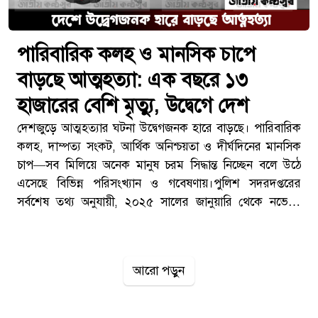
পারিবারিক কলহ ও মানসিক চাপে
বাড়ছে আত্মহত্যা: এক বছরে ১৩
হাজারের বেশি মৃত্যু, উদ্বেগে দেশ
দেশজুড়ে আত্মহত্যার ঘটনা উদ্বেগজনক হারে বাড়ছে। পারিবারিক
কলহ, দাম্পত্য সংকট, আর্থিক অনিশ্চয়তা ও দীর্ঘদিনের মানসিক
চাপ—সব মিলিয়ে অনেক মানুষ চরম সিদ্ধান্ত নিচ্ছেন বলে উঠে
এসেছে বিভিন্ন পরিসংখ্যান ও গবেষণায়।পুলিশ সদরদপ্তরের
সর্বশেষ তথ্য অনুযায়ী, ২০২৫ সালের জানুয়ারি থেকে নভেম্বর
পর্যন্ত সারাদেশে আত্মহত্যা করেছেন ১৩ হাজার ৪৯১ জন। অর্থাৎ
গড়ে প্রতিদিন প্রায় ৪১ জন মানুষ নিজের জীবন শেষ করেছেন।
ডিসেম্বর মাসের তথ্য এখনো প্রকাশ হয়নি।সংখ্যায় বাড়ছে
আরো পড়ুন
উদ্বেগবিভিন্ন গবেষণা ও সরকারি তথ্য বিশ্লেষণে দেখা যায়, দেশে
আত্মহত্যার প্রবণতা ধারাবাহিকভাবে উদ্বেগজনক।
[TECHTARANGA-POST:1072]সেন্টার ফর ইনজুরি