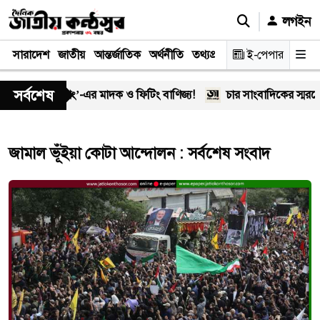
লগইন
সারাদেশ
জাতীয়
আন্তর্জাতিক
অর্থনীতি
তথ্যপ্রযুক্তি
স্বাস্থ্য
ই-পেপার
আইন-বিচা
সর্বশেষ
ালে ‘অসীম-গং’-এর মাদক ও ফিটিং বাণিজ্য!
চার সাংবাদিকের স্মরণে 
জামাল ভূঁইয়া কোটা আন্দোলন : সর্বশেষ সংবাদ