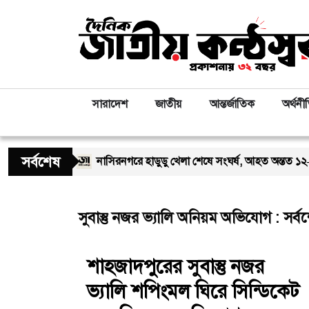
সারাদেশ
জাতীয়
আন্তর্জাতিক
অর্থনী
সর্বশেষ
দোয়া মাহফিল
নাসিরনগরে হাডুডু খেলা শেষে সংঘর্ষ, আহত অন্তত ১২–১৫ জন
সুবাস্তু নজর ভ্যালি অনিয়ম অভিযোগ : সর্
শাহজাদপুরের সুবাস্তু নজর
ভ্যালি শপিংমল ঘিরে সিন্ডিকেট