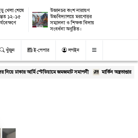
ুডু খেলা শেষে
উজানচর কংশ নারায়ণ
ন্তত ১২–১৫
উচ্চবিদ্যালয়ে মরণোত্তর
র্যবেক্ষণে
সম্মাননা ও শিক্ষক বিদায়
সংবর্ধনা অনুষ্ঠিত।
খুঁজুন
ই-পেপার
লগইন
 নিয়ে ঢাকার আর্মি স্টেডিয়ামে জমজমাট সমাপনী
মার্কিন অস্ত্রভাণ্ডার ফুরি