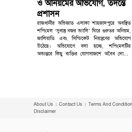
ও অনিয়মের অভিযোগ, তদন্তে
প্রশাসন
রাজধানীর অভিজাত এলাকা শাহজাদপুরে অবস্থিত
শপিংমল ‘সুবাস্তু নজর ভ্যালি’ ঘিরে গুরুতর অনিয়ম,
জালিয়াতি এবং সিন্ডিকেট নিয়ন্ত্রণের অভিযোগ
উঠেছে। অভিযোগে বলা হচ্ছে, শপিংমলটির
অভ্যন্তরে কিছু ব্যক্তির যোগসাজশে অবৈধ দোকান
ভাড়া, সাইনবোর্ড জালিয়াতি এবং অনিয়মিত ব্যবসা
পরিচালিত হচ্ছে।তবে এসব অভিযোগ এখনো
তদন্তাধীন এবং সংশ্লিষ্ট কর্তৃপক্ষ বিষয়টি খতিয়ে
দেখছে বলে জানা গেছে।সিন্ডিকেটের নিয়ন্ত্রণ নিয়ে
অভিযোগব্যবসায়ীদের অভিযোগ অনুযায়ী,
শপিংমলের শৃঙ্খলা রক্ষার দায়িত্বে থাকা ম্যানেজার
About Us
Contact Us
Terms And Conditio
তৌহিদের সহযোগিতায় একটি চক্র দীর্ঘদিন ধরে
Disclaimer
অনিয়ম চালিয়ে আসছে।এই চক্রের সঙ্গে তারেক,
বেলাল এবং ফরিদ নামের কয়েকজন ব্যক্তির
সম্পৃক্ততার কথা উঠে এসেছে। তাদের বিরুদ্ধে