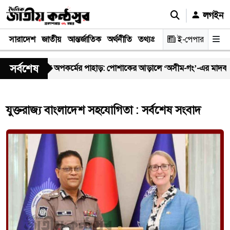
লগইন
সারাদেশ
জাতীয়
আন্তর্জাতিক
অর্থনীতি
তথ্যপ্রযুক্তি
স্বাস্থ্য
ই-পেপার
আইন-বিচা
সর্বশেষ
াততলা ফাঁড়িতে অপকর্মের পাহাড়: পোশাকের আড়ালে ‘অসীম-গং’-এর মাদক ও ফি
যুক্তরাজ্য বাংলাদেশ সহযোগিতা : সর্বশেষ সংবাদ