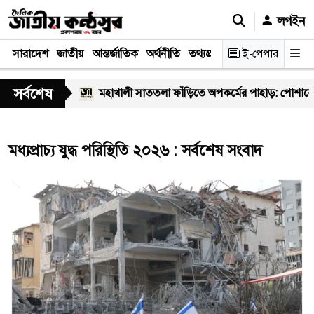
লগইন
সারাদেশ
জাতীয়
আন্তর্জাতিক
অর্থনীতি
তথ্যপ্রযুক্তি
স্বাস্থ্য
ই-পেপার
আইন-বিচা
সর্বশেষ
খ স্বাস্থ্যকর্মী
মহাখালী সাততলা ফাঁড়িতে অপকর্মের পাহাড়: পোশাকের
মধ্যপ্রাচ্য যুদ্ধ পরিস্থিতি ২০২৬ : সর্বশেষ সংবাদ