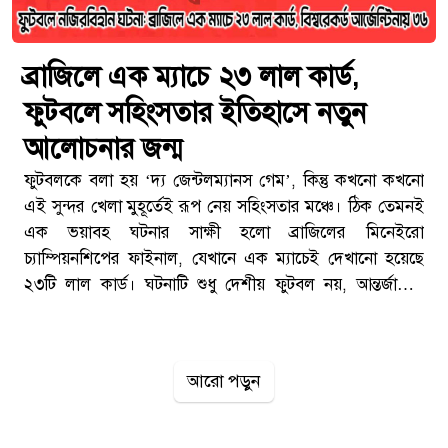
ব্রাজিলে এক ম্যাচে ২৩ লাল কার্ড,
ফুটবলে সহিংসতার ইতিহাসে নতুন
আলোচনার জন্ম
ফুটবলকে বলা হয় ‘দ্য জেন্টলম্যানস গেম’, কিন্তু কখনো কখনো
এই সুন্দর খেলা মুহূর্তেই রূপ নেয় সহিংসতার মঞ্চে। ঠিক তেমনই
এক ভয়াবহ ঘটনার সাক্ষী হলো ব্রাজিলের মিনেইরো
চ্যাম্পিয়নশিপের ফাইনাল, যেখানে এক ম্যাচেই দেখানো হয়েছে
২৩টি লাল কার্ড। ঘটনাটি শুধু দেশীয় ফুটবল নয়, আন্তর্জাতিক
অঙ্গনেও ব্যাপক আলোচনার জন্ম দিয়েছে।ব্রাজিলের ফাইনালে
অপ্রত্যাশিত সহিংসতাব্রাজিলের Campeonato Mineiro
ফাইনালে মুখোমুখি হয় Cruzeiro এবং Atlético Mineiro। ম্যাচ
আরো পড়ুন
চলাকালীন সময়েই দুই দলের খেলোয়াড়দের মধ্যে উত্তেজনা
চরমে পৌঁছায়, যা শেষ পর্যন্ত মারামারি ও বিশৃঙ্খলায় রূপ নেয়।
[TECHTARANGA-POST:1073]রেফারি Matheus