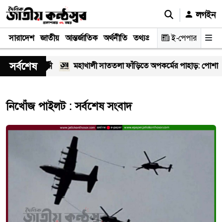
লগইন
সারাদেশ
জাতীয়
আন্তর্জাতিক
অর্থনীতি
তথ্যপ্রযুক্তি
স্বাস্থ্য
ই-পেপার
আইন-বিচা
সর্বশেষ
লাখ স্বাস্থ্যকর্মী
মহাখালী সাততলা ফাঁড়িতে অপকর্মের পাহাড়: পোশাকে
নিখোঁজ পাইলট : সর্বশেষ সংবাদ