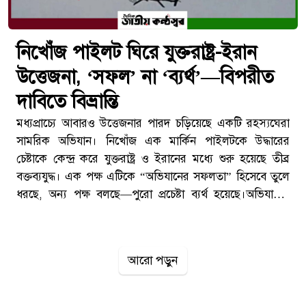
নিখোঁজ পাইলট ঘিরে যুক্তরাষ্ট্র-ইরান
উত্তেজনা, ‘সফল’ না ‘ব্যর্থ’—বিপরীত
দাবিতে বিভ্রান্তি
মধ্যপ্রাচ্যে আবারও উত্তেজনার পারদ চড়িয়েছে একটি রহস্যঘেরা
সামরিক অভিযান। নিখোঁজ এক মার্কিন পাইলটকে উদ্ধারের
চেষ্টাকে কেন্দ্র করে যুক্তরাষ্ট্র ও ইরানের মধ্যে শুরু হয়েছে তীব্র
বক্তব্যযুদ্ধ। এক পক্ষ এটিকে “অভিযানের সফলতা” হিসেবে তুলে
ধরছে, অন্য পক্ষ বলছে—পুরো প্রচেষ্টা ব্যর্থ হয়েছে।অভিযানের
দাবি ও পাল্টা দাবিরোববার (৫ এপ্রিল) ইরানের কেন্দ্রীয় সামরিক
সদর দপ্তর খাতামুল আম্বিয়ার এক মুখপাত্র দাবি করেন, ভূপাতিত
মার্কিন যুদ্ধবিমানের পাইলটকে উদ্ধারে যুক্তরাষ্ট্র বিশেষ অভিযান
আরো পড়ুন
চালালেও তা ইরানি বাহিনীর প্রতিরোধে সফল হয়নি। তার ভাষায়,
“আমাদের সশস্ত্র বাহিনীর তৎপরতায় শত্রুর পরিকল্পনা ভেস্তে
গেছে।”তিনি আরও বলেন, অভিযানের সময় ইরানি প্রতিরক্ষা