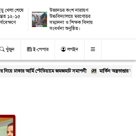
ুডু খেলা শেষে
উজানচর কংশ নারায়ণ
ন্তত ১২–১৫
উচ্চবিদ্যালয়ে মরণোত্তর
র্যবেক্ষণে
সম্মাননা ও শিক্ষক বিদায়
সংবর্ধনা অনুষ্ঠিত।
খুঁজুন
ই-পেপার
লগইন
 নিয়ে ঢাকার আর্মি স্টেডিয়ামে জমজমাট সমাপনী
মার্কিন অস্ত্রভাণ্ডার ফুরি