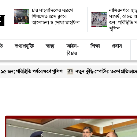
চার সাংবাদিকের স্মরণে
নাসিরনগরে হাড
খিলক্ষেত প্রেস ক্লাবে
সংঘর্ষ, আহত অ
আলোচনা ও দোয়া মাহফিল
জন; পরিস্থিতি প
পুলিশ
তি
তথ্যপ্রযুক্তি
স্বাস্থ্য
আইন-
শিক্ষা
প্রবাস
বিচার
; পরিস্থিতি পর্যবেক্ষণে পুলিশ
নতুন কুঁড়ি স্পোর্টস: তরুণ প্রতিভাদের