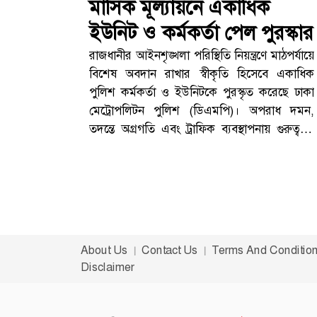
মাসিক মূল্যায়নে একাধিক
ইউনিট ও কর্মকর্তা পেল পুরস্কার
রাজধানীর আইনশৃঙ্খলা পরিস্থিতি নিয়ন্ত্রণে মাঠপর্যায়ে
বিশেষ অবদান রাখার স্বীকৃতি হিসেবে একাধিক
পুলিশ কর্মকর্তা ও ইউনিটকে পুরস্কৃত করেছে ঢাকা
মেট্রোপলিটন পুলিশ (ডিএমপি)। অপরাধ দমন,
তদন্তে অগ্রগতি এবং ট্রাফিক ব্যবস্থাপনায় গুরুত্বপূর্ণ
ভূমিকার জন্য মার্চ মাসের কর্মদক্ষতার ভিত্তিতে এই
সম্মাননা দেওয়া হয়।ডিএমপির মাসিক অপরাধ
পর্যালোচনা সভাবৃহস্পতিবার সকাল সাড়ে ১০টায়
ডিএমপি সদর দপ্তরের সম্মেলন কক্ষে মাসিক
অপরাধ পর্যালোচনা সভা অনুষ্ঠিত হয়।সভায়
সভাপতিত্ব করেন ডিএমপির কমিশনার (ভারপ্রাপ্ত)
About Us
Contact Us
Terms And Conditio
মো. সরওয়ার। তিনি বিভিন্ন ক্যাটাগরিতে নির্বাচিত
Disclaimer
কর্মকর্তা ও ইউনিটগুলোর হাতে পুরস্কার তুলে দেন।
[TECHTARANGA-POST:1115]মিরপুর বিভাগ
শ্রেষ্ঠ অপরাধ বিভাগমার্চ মাসে অপরাধ নিয়ন্ত্রণে