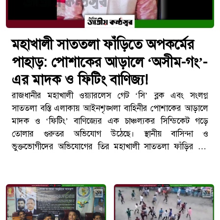
মহাখালী সাততলা ফাঁড়িতে অপকর্মের
পাহাড়: পোশাকের আড়ালে ‘অসীম-গং’-
এর মাদক ও ফিটিং বাণিজ্য!
​রাজধানীর মহাখালী ওয়্যারলেস গেট ‘সি’ ব্লক এবং সংলগ্ন
সাততলা বস্তি এলাকায় আইনশৃঙ্খলা বাহিনীর পোশাকের আড়ালে
মাদক ও ‘ফিটিং’ বাণিজ্যের এক চাঞ্চল্যকর সিন্ডিকেট গড়ে
তোলার গুরুতর অভিযোগ উঠেছে। স্থানীয় বাসিন্দা ও
ভুক্তভোগীদের অভিযোগের তির মহাখালী সাততলা ফাঁড়ির বিট
কর্মকর্তা এএসআই অসীম ও তার গঠিত ‘অসীম-গং’-এর দিকে।
রক্ষক হয়ে ভক্ষকের ভূমিকায় অবতীর্ণ হওয়া এই চক্রের কারণে
পুরো এলাকার সাধারণ মানুষ এখন চরম জিম্মি ও আতঙ্কের মধ্যে
দিন কাটাচ্ছে।​অনুসন্ধানে উঠে এসেছে অসীম-গংয়ের নানা অপরাধ
সাম্রাজ্যের চিত্র:​পকেট সোর্স শাকিল দিয়ে মাদক নিয়ন্ত্রণ: