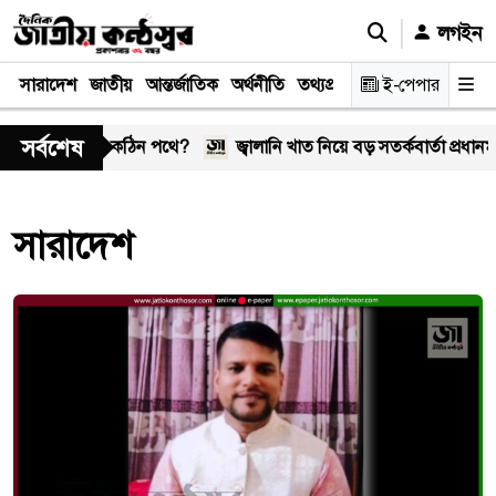
লগইন
সারাদেশ
জাতীয়
আন্তর্জাতিক
অর্থনীতি
তথ্যপ্রযুক্তি
স্বাস্থ্য
ই-পেপার
আইন-বিচা
সর্বশেষ
ম্পর্ক কি আবার কঠিন পথে?
জ্বালানি খাত নিয়ে বড় সতর্কবার্তা প্রধানমন্ত্রীর,
সারাদেশ