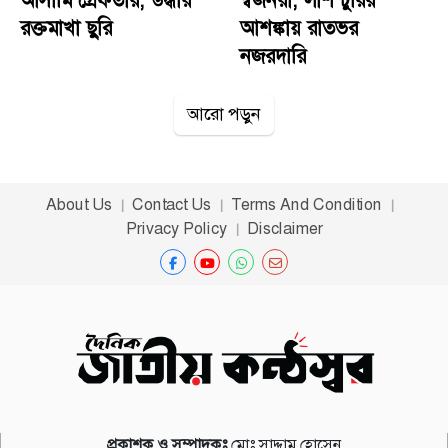
দৃষ্টান্তমূলক শাস্তি দিতে হবে।​(এএসআই অসীমের অর্থ লেনদেনের
রক্তমাখা ছুরি
আশঙ্কায় রাতভর
রসিদ, শাকিল-শিরিন চক্রের নেপথ্যের মদদদাতা এবং সাততলা
নজরদারি
ফাঁড়ির আরও অজানা তথ্য নিয়ে চোখ রাখুন আগামী পর্বে...)
আরো পড়ুন
About Us
Contact Us
Terms And Condition
Privacy Policy
Disclaimer
প্রকাশক ও সম্পাদকঃ
মোঃ সাদ্দাম হোসেন