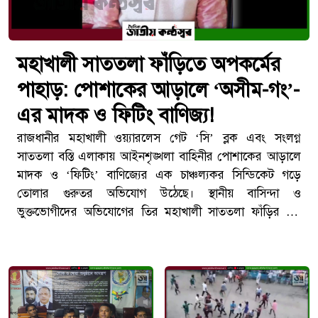
মহাখালী সাততলা ফাঁড়িতে অপকর্মের
পাহাড়: পোশাকের আড়ালে ‘অসীম-গং’-
এর মাদক ও ফিটিং বাণিজ্য!
​রাজধানীর মহাখালী ওয়্যারলেস গেট ‘সি’ ব্লক এবং সংলগ্ন
সাততলা বস্তি এলাকায় আইনশৃঙ্খলা বাহিনীর পোশাকের আড়ালে
মাদক ও ‘ফিটিং’ বাণিজ্যের এক চাঞ্চল্যকর সিন্ডিকেট গড়ে
তোলার গুরুতর অভিযোগ উঠেছে। স্থানীয় বাসিন্দা ও
ভুক্তভোগীদের অভিযোগের তির মহাখালী সাততলা ফাঁড়ির বিট
কর্মকর্তা এএসআই অসীম ও তার গঠিত ‘অসীম-গং’-এর দিকে।
রক্ষক হয়ে ভক্ষকের ভূমিকায় অবতীর্ণ হওয়া এই চক্রের কারণে
পুরো এলাকার সাধারণ মানুষ এখন চরম জিম্মি ও আতঙ্কের মধ্যে
দিন কাটাচ্ছে।​অনুসন্ধানে উঠে এসেছে অসীম-গংয়ের নানা অপরাধ
সাম্রাজ্যের চিত্র:​পকেট সোর্স শাকিল দিয়ে মাদক নিয়ন্ত্রণ: