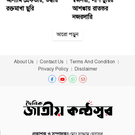
দৃষ্টান্তমূলক শাস্তি দিতে হবে।​(এএসআই অসীমের অর্থ লেনদেনের
রক্তমাখা ছুরি
আশঙ্কায় রাতভর
রসিদ, শাকিল-শিরিন চক্রের নেপথ্যের মদদদাতা এবং সাততলা
নজরদারি
ফাঁড়ির আরও অজানা তথ্য নিয়ে চোখ রাখুন আগামী পর্বে...)
আরো পড়ুন
About Us
Contact Us
Terms And Condition
Privacy Policy
Disclaimer
প্রকাশক ও সম্পাদকঃ
মোঃ সাদ্দাম হোসেন