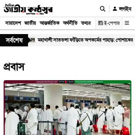
লগইন
সারাদেশ
জাতীয়
আন্তর্জাতিক
অর্থনীতি
তথ্যপ্রযুক্তি
স্বাস্থ্য
ই-পেপার
আইন-বিচা
সর্বশেষ
স্থ্যকর্মী
মহাখালী সাততলা ফাঁড়িতে অপকর্মের পাহাড়: পোশাকের আড়াল
প্রবাস