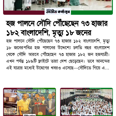
হজ পালনে সৌদি পৌঁছেছেন ৭৩ হাজার
১৮২ বাংলাদেশি, মৃত্যু ১৮ জনের
হজ পালনে সৌদি পৌঁছেছেন ৭৩ হাজার ১৮২ বাংলাদেশি, মৃত্যু
১৮ জনেরপবিত্র হজ পালনের উদ্দেশ্যে চলতি বছর বাংলাদেশ
থেকে সৌদি আরবে পৌঁছেছেন ৭৩ হাজার ১৮২ জন হজযাত্রী।
এখন পর্যন্ত ১৮৯টি ফ্লাইটে তারা দেশ ছেড়েছেন। তবে আনন্দের
এই যাত্রার মধ্যেই উদ্বেগের খবরও এসেছে—সৌদিতে গিয়ে এখন
পর্যন্ত ১৮ জন বাংলাদেশি হজযাত্রীর মৃত্যু হয়েছে বলে জানিয়েছে
ধর্ম মন্ত্রণালয়।বৃহস্পতিবার (২১ মে) ধর্ম মন্ত্রণালয়ের হজ পোর্টালের
আইটি হেল্পডেস্ক প্রকাশিত দৈনিক বুলেটিনে এসব তথ্য জানানো
হয়। চলতি বছরের হজ কার্যক্রম প্রায় শেষ পর্যায়ে পৌঁছালেও শেষ
মুহূর্ত পর্যন্ত ফ্লাইট পরিচালনা ও যাত্রী ব্যবস্থাপনায় ব্যস্ত সময় পার
করছে সংশ্লিষ্ট কর্তৃপক্ষ।[TECHTARANGA-
POST:1433]কতজন গেলেন, কোন এয়ারলাইনস কত ফ্লাইট