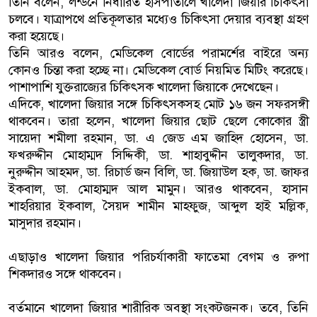
তিনি বলেন, লন্ডনে নির্ধারিত হাসপাতালে খালেদা জিয়ার চিকিৎসা
চলবে। যাত্রাপথে প্রতিকূলতার মধ্যেও চিকিৎসা দেয়ার ব্যবস্থা গ্রহণ
করা হয়েছে।
তিনি আরও বলেন, মেডিকেল বোর্ডের পরামর্শের বাইরে অন্য
কোনও চিন্তা করা হচ্ছে না। মেডিকেল বোর্ড নিয়মিত মিটিং করেছে।
পাশাপাশি যুক্তরাজ্যের চিকিৎসক খালেদা জিয়াকে দেখেছেন।
এদিকে, খালেদা জিয়ার সঙ্গে চিকিৎসকসহ মোট ১৬ জন সফরসঙ্গী
থাকবেন। তারা হলেন, খালেদা জিয়ার ছোট ছেলে কোকোর স্ত্রী
সায়েদা শমীলা রহমান, ডা. এ জেড এম জাহিদ হোসেন, ডা.
ফখরুদ্দীন মোহাম্মদ সিদ্দিকী, ডা. শাহাবুদ্দীন তালুকদার, ডা.
নুরুদ্দীন আহমদ, ডা. রিচার্ড জন বিলি, ডা. জিয়াউল হক, ডা. জাফর
ইকবাল, ডা. মোহাম্মদ আল মামুন। আরও থাকবেন, হাসান
শাহরিয়ার ইকবাল, সৈয়দ শামীন মাহফুজ, আব্দুল হাই মল্লিক,
মাসুদার রহমান।
এছাড়াও খালেদা জিয়ার পরিচর্যাকারী ফাতেমা বেগম ও রুপা
শিকদারও সঙ্গে থাকবেন।
বর্তমানে খালেদা জিয়ার শারীরিক অবস্থা সংকটজনক। তবে, তিনি