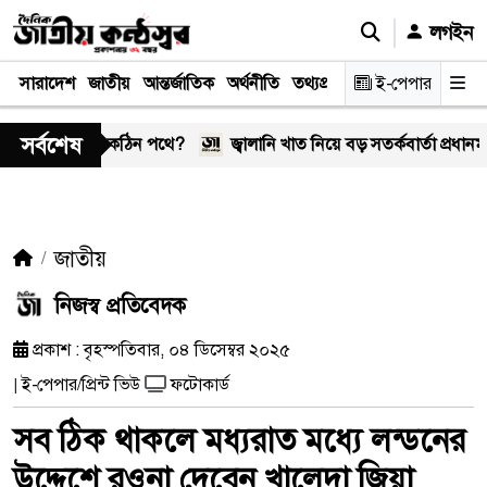
লগইন
সারাদেশ
জাতীয়
আন্তর্জাতিক
অর্থনীতি
তথ্যপ্রযুক্তি
স্বাস্থ্য
ই-পেপার
আইন-বিচা
সর্বশেষ
পর্ক কি আবার কঠিন পথে?
জ্বালানি খাত নিয়ে বড় সতর্কবার্তা প্রধানমন্ত্রীর, ন
জাতীয়
নিজস্ব প্রতিবেদক
প্রকাশ : বৃহস্পতিবার, ০৪ ডিসেম্বর ২০২৫
ই-পেপার/প্রিন্ট ভিউ
ফটোকার্ড
|
সব ঠিক থাকলে মধ্যরাত মধ্যে লন্ডনের
উদ্দেশে রওনা দেবেন খালেদা জিয়া