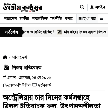
লগইন
সারাদেশ
জাতীয়
আন্তর্জাতিক
অর্থনীতি
তথ্যপ্রযুক্তি
স্বাস্থ্য
ই-পেপার
আইন-বিচা
সর্বশেষ
এর মাদক ও ফিটিং বাণিজ্য!
চার সাংবাদিকের স্মরণে খিলক্ষেত প্রেস ক
সারাদেশ
নিজস্ব প্রতিবেদক
প্রকাশ : রোববার, ২৪ মে ২০২৬
ই-পেপার/প্রিন্ট ভিউ
ফটোকার্ড
|
অস্ট্রেলিয়ায় চার দিনের কর্মসপ্তাহে
মিলল ইতিবাচক ফল, উৎপাদনশীলতা