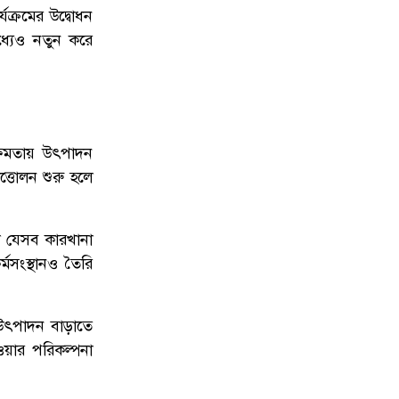
যক্রমের উদ্বোধন
উত্তরায় সড়ক দুর্ঘটনায় দুই সাংবাদিক
৯
মধ্যেও নতুন করে
নিহত, বাসচালক পলাতক
দেশকে আরও সবুজ করে গড়ে তুলতে
১০
সবার প্রতি প্রধানমন্ত্রীর আহ্বান
সক্ষমতায় উৎপাদন
্তোলন শুরু হলে
ে যেসব কারখানা
সংস্থানও তৈরি
ে উৎপাদন বাড়াতে
ওয়ার পরিকল্পনা