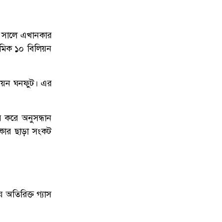
৮৪ সালে এখানকার
দশমিক ১০ বিলিয়ন
িলিয়ন ঘনফুট। এর
র করে অনুসন্ধান
ষ্কার ছাড়া সংকট
 অতিরিক্ত গ্যাস