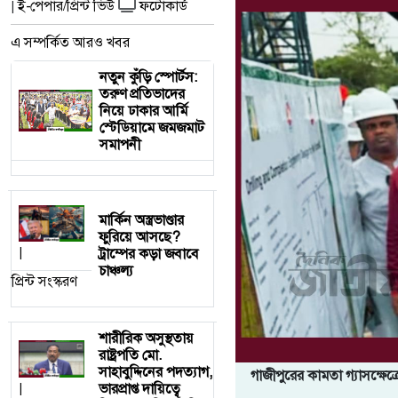
ই-পেপার/প্রিন্ট ভিউ
ফটোকার্ড
|
এ সম্পর্কিত আরও খবর
নতুন কুঁড়ি স্পোর্টস:
তরুণ প্রতিভাদের
নিয়ে ঢাকার আর্মি
স্টেডিয়ামে জমজমাট
সমাপনী
মার্কিন অস্ত্রভাণ্ডার
ফুরিয়ে আসছে?
ট্রাম্পের কড়া জবাবে
|
চাঞ্চল্য
প্রিন্ট সংস্করণ
শারীরিক অসুস্থতায়
রাষ্ট্রপতি মো.
সাহাবুদ্দিনের পদত্যাগ,
গাজীপুরের কামতা গ্যাসক্ষেত্র
ভারপ্রাপ্ত দায়িত্বে
|