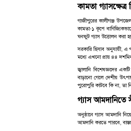
কামতা গ্যাসক্ষেত্র
গাজীপুরের কালীগঞ্জ উপজেল
কামতা-১ কূপে বাণিজ্যিকভাব
ঘনফুট গ্যাস উত্তোলন করা 
সরকারি হিসাব অনুযায়ী, এ গ
মধ্যে এখনো প্রায় ৪৪ দশমিক
জ্বালানি বিশেষজ্ঞদের একটি
বাড়ানো গেলে দেশীয় উৎপাদন
পুরোপুরি কাটবে কি না, তা নি
গ্যাস আমদানিতে সী
অনুষ্ঠানে গ্যাস আমদানি নি
আমদানি করতে পারবে, বাস্