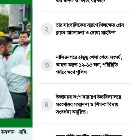
এর মাদক ও ফিটিং বাণিজ্য!
চার সাংবাদিকের স্মরণে খিলক্ষেত প্রেস
২
ক্লাবে আলোচনা ও দোয়া মাহফিল
নাসিরনগরে হাডুডু খেলা শেষে সংঘর্ষ,
৩
আহত অন্তত ১২–১৫ জন; পরিস্থিতি
পর্যবেক্ষণে পুলিশ
উজানচর কংশ নারায়ণ উচ্চবিদ্যালয়ে
৪
মরণোত্তর সম্মাননা ও শিক্ষক বিদায়
সংবর্ধনা অনুষ্ঠিত।
দ্য ইসলাম। -ছবি:
নতুন কুঁড়ি স্পোর্টস: তরুণ প্রতিভাদের