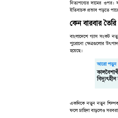
নিত্যপণ্যের দামের ওপর। 
ইতিবাচক প্রভাব পড়তে পার
কেন বারবার তৈরি 
বাংলাদেশে গ্যাস সংকট নতুন
পুরোনো ক্ষেত্রগুলোর উৎপা
হয়েছে।
আরো পড়ুন
কালবৈশাখী
বিদ্যুৎহী
একদিকে নতুন নতুন শিল্পক
ফলে চাহিদা বাড়লেও সরবরা