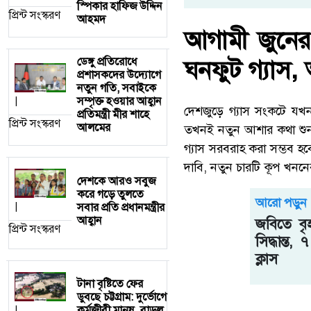
স্পিকার হাফিজ উদ্দিন
প্রিন্ট সংস্করণ
আহমদ
আগামী জুনের 
ঘনফুট গ্যাস,
ডেঙ্গু প্রতিরোধে
প্রশাসকদের উদ্যোগে
নতুন গতি, সবাইকে
সম্পৃক্ত হওয়ার আহ্বান
|
দেশজুড়ে গ্যাস সংকটে যখন 
প্রতিমন্ত্রী মীর শাহে
প্রিন্ট সংস্করণ
আলমের
তখনই নতুন আশার কথা শুনা
গ্যাস সরবরাহ করা সম্ভব হবে
দাবি, নতুন চারটি কূপ খননে
দেশকে আরও সবুজ
করে গড়ে তুলতে
আরো পড়ুন
সবার প্রতি প্রধানমন্ত্রীর
|
আহ্বান
জবিতে বৃহ
প্রিন্ট সংস্করণ
সিদ্ধান্ত,
ক্লাস
টানা বৃষ্টিতে ফের
ডুবছে চট্টগ্রাম: দুর্ভোগে
কর্মজীবী মানুষ, বাড়ল
|