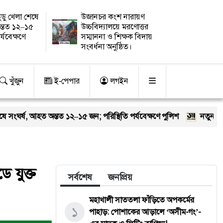
ুডু খেলা শেষে
উজানচর কংশ নারায়ণ
ন্তত ১২–১৫
উচ্চবিদ্যালয়ে মরণোত্তর
র্যবেক্ষণে
সম্মাননা ও শিক্ষক বিদায়
সংবর্ধনা অনুষ্ঠিত।
খুঁজুন
ই-পেপার
লগইন
তত ১২–১৫ জন; পরিস্থিতি পর্যবেক্ষণে পুলিশ
নতুন কুঁড়ি স্পোর্টস: তরু
ে যুক্ত
সর্বশেষ
জনপ্রিয়
মহাখালী সাততলা ফাঁড়িতে অপকর্মের
১
পাহাড়: পোশাকের আড়ালে ‘অসীম-গং’-