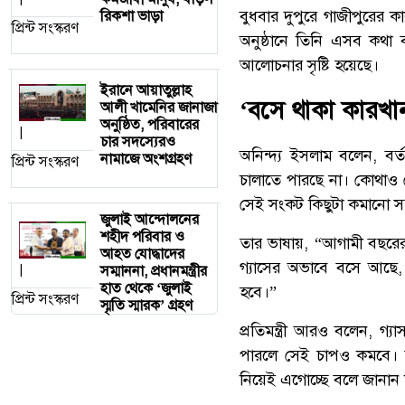
বুধবার দুপুরে গাজীপুরের কা
রিকশা ভাড়া
প্রিন্ট সংস্করণ
অনুষ্ঠানে তিনি এসব কথা বল
আলোচনার সৃষ্টি হয়েছে।
ইরানে আয়াতুল্লাহ
‘বসে থাকা কারখান
আলী খামেনির জানাজা
অনুষ্ঠিত, পরিবারের
|
চার সদস্যেরও
অনিন্দ্য ইসলাম বলেন, বর্
নামাজে অংশগ্রহণ
প্রিন্ট সংস্করণ
চালাতে পারছে না। কোথাও 
সেই সংকট কিছুটা কমানো স
জুলাই আন্দোলনের
শহীদ পরিবার ও
তার ভাষায়, “আগামী বছরের
আহত যোদ্ধাদের
গ্যাসের অভাবে বসে আছে,
সম্মাননা, প্রধানমন্ত্রীর
|
হাত থেকে ‘জুলাই
হবে।”
প্রিন্ট সংস্করণ
স্মৃতি স্মারক’ গ্রহণ
প্রতিমন্ত্রী আরও বলেন, গ
পারলে সেই চাপও কমবে। সরক
নিয়েই এগোচ্ছে বলে জানান 