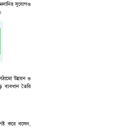
 আমদানির সুযোগও
।
কাঠামো উন্নয়ন ও
ড় ব্যবধান তৈরি
পষ্ট করে বলেন,