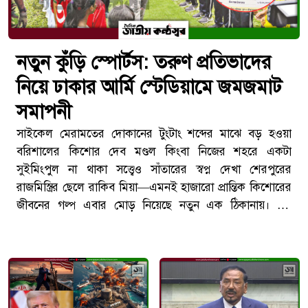
নতুন কুঁড়ি স্পোর্টস: তরুণ প্রতিভাদের
নিয়ে ঢাকার আর্মি স্টেডিয়ামে জমজমাট
সমাপনী
সাইকেল মেরামতের দোকানের টুংটাং শব্দের মাঝে বড় হওয়া
বরিশালের কিশোর দেব মণ্ডল কিংবা নিজের শহরে একটা
সুইমিংপুল না থাকা সত্ত্বেও সাঁতারের স্বপ্ন দেখা শেরপুরের
রাজমিস্ত্রির ছেলে রাকিব মিয়া—এমনই হাজারো প্রান্তিক কিশোরের
জীবনের গল্প এবার মোড় নিয়েছে নতুন এক ঠিকানায়। গত
সোমবার বিকেলে রাজধানীর আর্মি স্টেডিয়ামে 'নতুন কুঁড়ি
স্পোর্টস'-এর প্রথম আসরের সমাপনী ও পুরস্কার বিতরণী অনুষ্ঠানে
দেশের নানা প্রান্ত থেকে উঠে আসা এই খুদে প্রতিভারা এসে
মিশেছিল এক মোহনায়। অনুষ্ঠানের মধ্যমণি ছিলেন প্রধানমন্ত্রী
তারেক রহমান নিজে, যিনি তরুণদের আত্মবিশ্বাসী হওয়ার আহ্বান