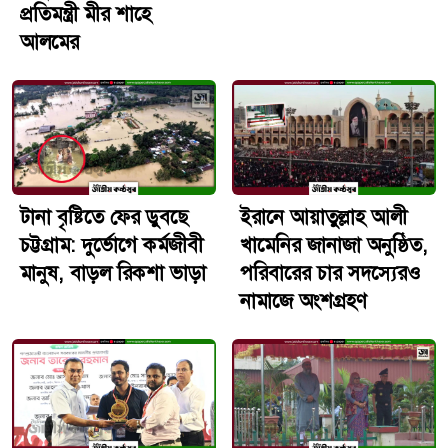
প্রতিমন্ত্রী মীর শাহে
স্থপতি, প্রকৌশলী, ক্রিকেটার কিংবা সাঁতারু হিসেবে দেশমাতাকে
আলমের
নেতৃত্ব দেবে বলে দৃঢ় আশাবাদ ব্যক্ত করেন তিনি।স্বপ্ন পূরণের
অন্যরকম এক পথচলাবিশ্লেষকদের মতে, দেশের তৃণমূল পর্যায়ে
লুকিয়ে থাকা প্রতিভাগুলো এতদিন সঠিক প্ল্যাটফর্ম বা পরিচর্যার
অভাবে হারিয়ে যেত। নতুন কুঁড়ি স্পোর্টসের মতো উদ্যোগগুলো
সেই শূন্যতা পূরণে দারুণ ভূমিকা রাখছে। খেলাধুলাকে কেবল
বিনোদন নয়, বরং একটি সম্মানজনক পেশা হিসেবে দাঁড় করানোর
এই উদ্যোগ দরিদ্র পরিবারগুলোর মুখে হাসি ফোটাতে শুরু
টানা বৃষ্টিতে ফের ডুবছে
ইরানে আয়াতুল্লাহ আলী
করেছে।নিজস্ব পর্যবেক্ষণ ও নেপথ্যের গল্পআমাদের দেশের
চট্টগ্রাম: দুর্ভোগে কর্মজীবী
খামেনির জানাজা অনুষ্ঠিত,
আনাচে-কানাচে এমন অসংখ্য দেব বা রাকিব ছড়িয়ে আছেন,
মানুষ, বাড়ল রিকশা ভাড়া
পরিবারের চার সদস্যেরও
যাদের প্রতিভা অর্থাভাবে অঙ্কুরেই নষ্ট হয়ে যায়। এই প্রতিযোগিতার
নামাজে অংশগ্রহণ
সবচেয়ে বড় সাফল্য হলো, এটি শুধু কিছু পদক বিতরণের মধ্যে
সীমাবদ্ধ ছিল না, বরং এটি প্রমাণ করেছে যে মেধা কোনো নির্দিষ্ট
ঠিকানায় জন্ম নেয় না—সেটি বস্তি বা সাইকেলের দোকান থেকেও
আলো ছড়াতে পারে।গুরুত্বপূর্ণ দিক'নতুন কুঁড়ি স্পোর্টস'
প্রতিযোগিতার মূল স্লোগান ছিল 'স্বপ্নের পথে, বিজয়ের সাথে' এবং
প্রতিপাদ্য 'ক্রীড়া হলে পেশা, পরিবার পাবে ভরসা'।অনুষ্ঠানে প্রধান