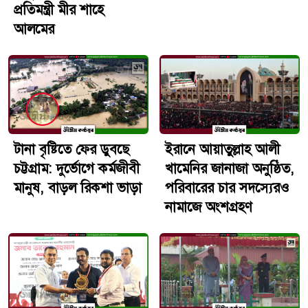
প্রতিমন্ত্রী মীর শাহে
স্থপতি, প্রকৌশলী, ক্রিকেটার কিংবা সাঁতারু হিসেবে দেশমাতাকে
আলমের
নেতৃত্ব দেবে বলে দৃঢ় আশাবাদ ব্যক্ত করেন তিনি।স্বপ্ন পূরণের
অন্যরকম এক পথচলাবিশ্লেষকদের মতে, দেশের তৃণমূল পর্যায়ে
লুকিয়ে থাকা প্রতিভাগুলো এতদিন সঠিক প্ল্যাটফর্ম বা পরিচর্যার
অভাবে হারিয়ে যেত। নতুন কুঁড়ি স্পোর্টসের মতো উদ্যোগগুলো
সেই শূন্যতা পূরণে দারুণ ভূমিকা রাখছে। খেলাধুলাকে কেবল
বিনোদন নয়, বরং একটি সম্মানজনক পেশা হিসেবে দাঁড় করানোর
এই উদ্যোগ দরিদ্র পরিবারগুলোর মুখে হাসি ফোটাতে শুরু
টানা বৃষ্টিতে ফের ডুবছে
ইরানে আয়াতুল্লাহ আলী
করেছে।নিজস্ব পর্যবেক্ষণ ও নেপথ্যের গল্পআমাদের দেশের
চট্টগ্রাম: দুর্ভোগে কর্মজীবী
খামেনির জানাজা অনুষ্ঠিত,
আনাচে-কানাচে এমন অসংখ্য দেব বা রাকিব ছড়িয়ে আছেন,
মানুষ, বাড়ল রিকশা ভাড়া
পরিবারের চার সদস্যেরও
যাদের প্রতিভা অর্থাভাবে অঙ্কুরেই নষ্ট হয়ে যায়। এই প্রতিযোগিতার
নামাজে অংশগ্রহণ
সবচেয়ে বড় সাফল্য হলো, এটি শুধু কিছু পদক বিতরণের মধ্যে
সীমাবদ্ধ ছিল না, বরং এটি প্রমাণ করেছে যে মেধা কোনো নির্দিষ্ট
ঠিকানায় জন্ম নেয় না—সেটি বস্তি বা সাইকেলের দোকান থেকেও
আলো ছড়াতে পারে।গুরুত্বপূর্ণ দিক'নতুন কুঁড়ি স্পোর্টস'
প্রতিযোগিতার মূল স্লোগান ছিল 'স্বপ্নের পথে, বিজয়ের সাথে' এবং
প্রতিপাদ্য 'ক্রীড়া হলে পেশা, পরিবার পাবে ভরসা'।অনুষ্ঠানে প্রধান