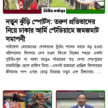
নতুন কুঁড়ি স্পোর্টস: তরুণ প্রতিভাদের
নিয়ে ঢাকার আর্মি স্টেডিয়ামে জমজমাট
সমাপনী
সাইকেল মেরামতের দোকানের টুংটাং শব্দের মাঝে বড় হওয়া
বরিশালের কিশোর দেব মণ্ডল কিংবা নিজের শহরে একটা
সুইমিংপুল না থাকা সত্ত্বেও সাঁতারের স্বপ্ন দেখা শেরপুরের
রাজমিস্ত্রির ছেলে রাকিব মিয়া—এমনই হাজারো প্রান্তিক কিশোরের
জীবনের গল্প এবার মোড় নিয়েছে নতুন এক ঠিকানায়। গত
সোমবার বিকেলে রাজধানীর আর্মি স্টেডিয়ামে 'নতুন কুঁড়ি
স্পোর্টস'-এর প্রথম আসরের সমাপনী ও পুরস্কার বিতরণী অনুষ্ঠানে
দেশের নানা প্রান্ত থেকে উঠে আসা এই খুদে প্রতিভারা এসে
মিশেছিল এক মোহনায়। অনুষ্ঠানের মধ্যমণি ছিলেন প্রধানমন্ত্রী
তারেক রহমান নিজে, যিনি তরুণদের আত্মবিশ্বাসী হওয়ার আহ্বান