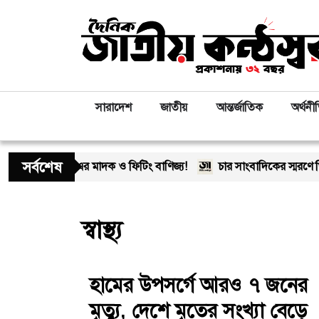
সারাদেশ
জাতীয়
আন্তর্জাতিক
অর্থনী
সর্বশেষ
ীম-গং’-এর মাদক ও ফিটিং বাণিজ্য!
চার সাংবাদিকের স্মরণে খিলক্ষেত
স্বাস্থ্য
হামের উপসর্গে আরও ৭ জনের
মৃত্যু, দেশে মৃতের সংখ্যা বেড়ে